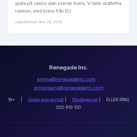
spela på casino utan svensk licens. Vi listar skattefria
casinon, med licens från EU.
Uppdaterad: Nov 26, 2025
Renegade Inc.
emma@renegadeinc.com
annonsera@renegadeinc.com
18+
|
Spela ansvarsfullt
|
Stödlinjen.se
|
ELLER RING
020-819 100