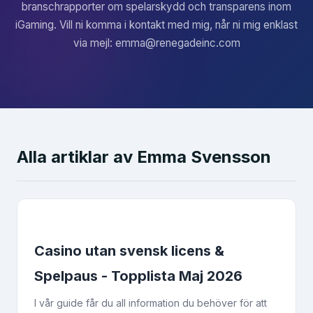
branschrapporter om spelarskydd och transparens inom
iGaming. Vill ni komma i kontakt med mig, når ni mig enklast
via mejl:
emma@renegadeinc.com
Alla artiklar av Emma Svensson
Casino utan svensk licens &
Spelpaus - Topplista Maj 2026
I vår guide får du all information du behöver för att