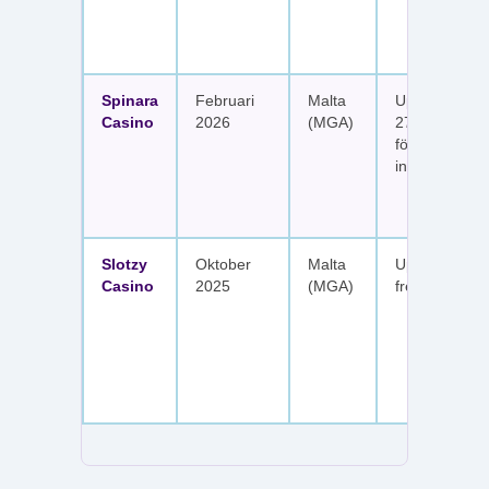
Spinara
Februari
Malta
Upp till 1 650
Casino
2026
(MGA)
277 free spin
fördelat på s
insättningar
Slotzy
Oktober
Malta
Upp till 900 
Casino
2025
(MGA)
free spins