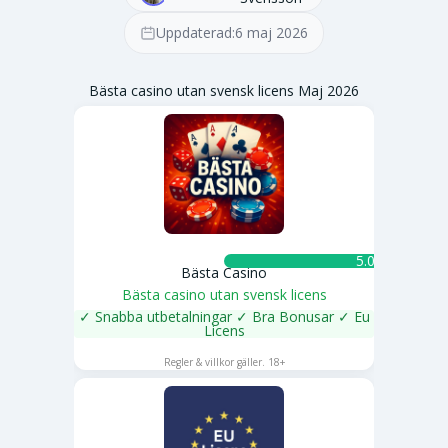
Uppdaterad:
6 maj 2026
Bästa casino utan svensk licens Maj 2026
5.0 ★
Bästa Casino
Bästa casino utan svensk licens
✓ Snabba utbetalningar ✓ Bra Bonusar ✓ Eu
Licens
SPELA NU
Regler & villkor gäller. 18+