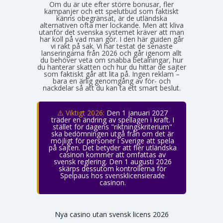
Om du är ute efter större bonusar, fler
kampanjer och ett spelutbud som faktiskt
känns obegränsat, är de utländska
alternativen ofta mer lockande. Men att kliva
utanför det svenska systemet kräver att man
har koll på vad man gör. I den här guiden går
vi rakt på sak. Vi har testat de senaste
lanseringarna från 2026 och går igenom allt
du behöver veta om snabba betalningar, hur
du hanterar skatten och hur du hittar de sajter
som faktiskt går att lita på. Ingen reklam –
bara en ärlig genomgång av för- och
nackdelar så att du kan ta ett smart beslut.
⚠️ Viktigt 2026:
Den 1 januari 2027
träder en ändring av spellagen i kraft. I
stället för dagens "riktningskriterium"
ska bedömningen utgå från om det är
möjligt för personer i Sverige att spela
på sajten. Det betyder att fler utländska
casinon kommer att omfattas av
svensk reglering. Den 1 augusti 2026
skärps dessutom kontrollerna för
Spelpaus hos svensklicensierade
casinon.
Nya casino utan svensk licens 2026