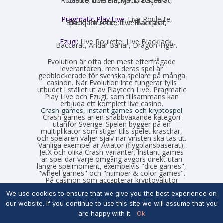
Roulette, Live Blackjack, Baccarat, Casino Hold'em, VIP Blackjack.
Pragmatic Play Live:
Live Roulette,
Speed Roulette, Live Blackjack, Blackjack Azure, Live Baccarat.
Ezugi:
Live Roulette, Live Blackjack,
Baccarat, Andar Bahar, Dragon Tiger.
Evolution är ofta den mest efterfrågade
leverantören, men deras spel är
geoblockerade för svenska spelare på många
casinon. När Evolution inte fungerar fylls
utbudet i stället ut av Playtech Live, Pragmatic
Play Live och Ezugi, som tillsammans kan
erbjuda ett komplett live casino.
Crash games, instant games och kryptospel
Crash games är en snabbväxande kategori
utanför Sverige. Spelen bygger på en
multiplikator som stiger tills spelet kraschar,
och spelaren väljer själv när vinsten ska tas ut.
Vanliga exempel är Aviator (flygplansbaserat),
JetX och olika Crash-varianter. Instant games
är spel där varje omgång avgörs direkt utan
längre spelmoment, exempelvis "dice games",
"wheel games" och "number & color games".
På casinon som accepterar kryptovalutor
finns dessutom särskilda kryptospel, ofta
byggda med blockkedjeteknik. För vissa
We use cookies to ensure that we give you the best experience on
spelare skapar detta en större känsla av
our website. If you continue to use this site we will assume that you
transparens jämfört med klassiska casinospel.
are happy with it.
Ok
Övriga kategorier och geografiska spärrar
Utöver huvudkategorierna finns ofta