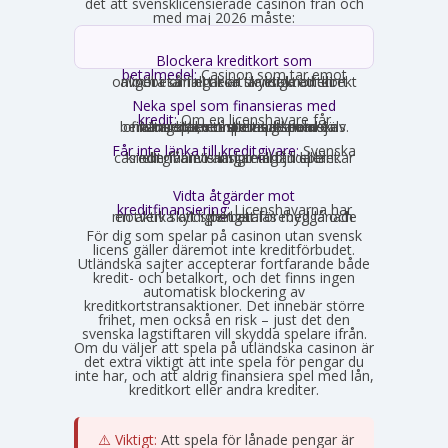
det att svensklicensierade casinon från och
med maj 2026 måste:
Blockera kreditkort som
betalmedel:
Casinon som tar emot
onlinebetalningar är skyldiga att direkt avgöra om ett kort är ett kreditkort och i så fall neka transaktionen.
Neka spel som finansieras med
kredit:
Om en licenshavare får
kännedom om att en spelare finansierar sitt spelande med en kredit, exempelvis genom omsorgsplikten eller spelaren själv berättar det, måste insatsen nekas.
Får inte länka till kreditgivare:
Svenska
casinon får inte längre erbjuda länkar eller hänvisningar till lån eller kreditgivare i anslutning till spelet.
Vidta åtgärder mot
kreditfinansiering:
Licenshavarna har
en aktiv skyldighet att förebygga och motverka att spel betalas med lånade pengar.
För dig som spelar på casinon utan svensk
licens gäller däremot inte kreditförbudet.
Utländska sajter accepterar fortfarande både
kredit- och betalkort, och det finns ingen
automatisk blockering av
kreditkortstransaktioner. Det innebär större
frihet, men också en risk – just det den
svenska lagstiftaren vill skydda spelare ifrån.
Om du väljer att spela på utländska casinon är
det extra viktigt att inte spela för pengar du
inte har, och att aldrig finansiera spel med lån,
kreditkort eller andra krediter.
⚠️ Viktigt:
Att spela för lånade pengar är