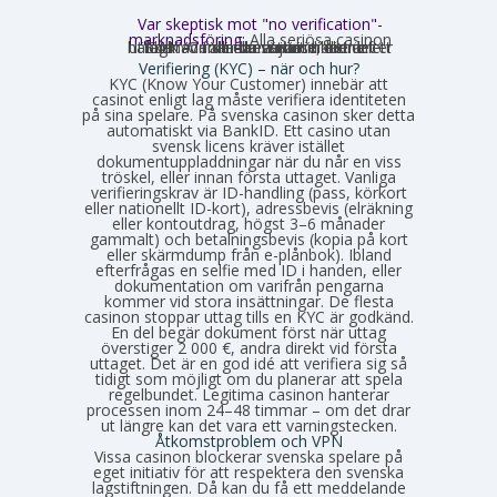
Var skeptisk mot "no verification"-
marknadsföring:
Alla seriösa casinon
utför KYC förr eller senare, det är ett lagkrav i alla licensjurisdiktioner. Skillnaden är bara när i tiden det händer – innan du sätter in eller efter du har vunnit.
Verifiering (KYC) – när och hur?
KYC (Know Your Customer) innebär att
casinot enligt lag måste verifiera identiteten
på sina spelare. På svenska casinon sker detta
automatiskt via BankID. Ett casino utan
svensk licens kräver istället
dokumentuppladdningar när du når en viss
tröskel, eller innan första uttaget. Vanliga
verifieringskrav är ID-handling (pass, körkort
eller nationellt ID-kort), adressbevis (elräkning
eller kontoutdrag, högst 3–6 månader
gammalt) och betalningsbevis (kopia på kort
eller skärmdump från e-plånbok). Ibland
efterfrågas en selfie med ID i handen, eller
dokumentation om varifrån pengarna
kommer vid stora insättningar. De flesta
casinon stoppar uttag tills en KYC är godkänd.
En del begär dokument först när uttag
överstiger 2 000 €, andra direkt vid första
uttaget. Det är en god idé att verifiera sig så
tidigt som möjligt om du planerar att spela
regelbundet. Legitima casinon hanterar
processen inom 24–48 timmar – om det drar
ut längre kan det vara ett varningstecken.
Åtkomstproblem och VPN
Vissa casinon blockerar svenska spelare på
eget initiativ för att respektera den svenska
lagstiftningen. Då kan du få ett meddelande