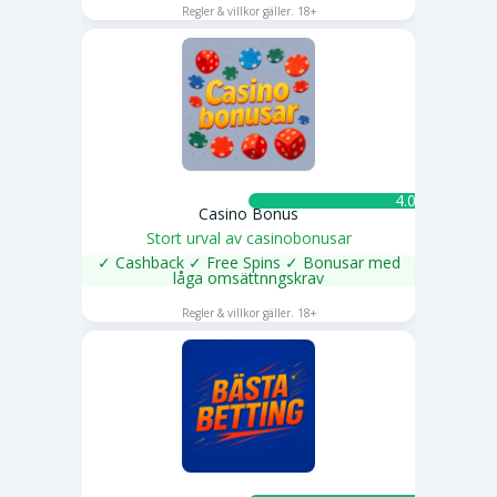
Regler & villkor gäller. 18+
4.0 ★
Casino Bonus
Stort urval av casinobonusar
✓ Cashback ✓ Free Spins ✓ Bonusar med
låga omsättnngskrav
SPELA NU
Regler & villkor gäller. 18+