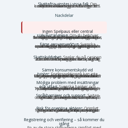
Skattefria vinster i vissa fall:
Om
casinot har licens inom EU eller EES och inte riktar sig mot Sverige är vinsterna skattefria. Mer om de komplexa skattereglerna längre ner.
Nackdelar
Ingen Spelpaus eller central
självavstängning:
Om du behöver
stänga av dig från spel måste du kontakta varje enskilt casino utanför Sverige. Det finns inga enhetliga krav, så processen varierar. Du kan dessutom direkt öppna ett konto hos en annan sajt nästa minut, vilket gör det väldigt svårt att hålla sig borta om du har problem.
Färre ansvarsverktyg:
Svenska
casinon kräver att du anger insättnings- och förlustgränser och visar regelbundna pop-up-rutor om spelvanor. Allt detta är frivilligt eller obefintligt på många utländska casinon. Här krävs stor självdisciplin från spelarens sida.
Skattskyldighet:
Spelar du på casinon
utan svensk licens kan du bli skyldig att betala 30 procent skatt på dina vinster. Undantaget är om casinot har EU-licens och inte riktar sig till Sverige.
Sämre konsumentskydd vid
tvister:
Spelinspektionen kan inte
hjälpa dig, och många utländska tillsynsmyndigheter är inte kända för att driva spelarens rättigheter hårt. Curaçao har historiskt haft nära noll konsumentingripanden, även om en ny myndighet (GCB) nu har bättre rykte.
Möjliga problem med insättningar
och uttag:
Svenska banker och
betalaktörer får inte medvetet medverka till betalningar till olicensierade spelbolag. Kortbetalningar kan blockeras, och Trustly och Zimpler finns inte längre på den olicensierade marknaden.
Språkbarriärer och support:
Sajten
och kundtjänsten är nästan alltid på engelska. Du kan behöva sköta all kontakt på engelska, vilket kan kännas obekvämt vid komplexa ärenden.
Risk för oseriösa aktörer:
Orimligt
höga omsättningskrav, otydliga villkor och förhalade utbetalningar förekommer. Risken för problem är generellt större utanför den strikt reglerade miljön.
Registrering och verifiering – så kommer du
igång
En av de stora skillnaderna jämfört med