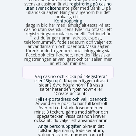
svenska casinon är att
registrering på casino
utan svensk licens
inte sker med BankID på
utländska sajter. Här går vi igenom hur det
brukar gå till.
Kontoöppning
(lägg in bild här med lämplig alt-text) På ett
casino utan svensk licens fyller du oftast i ett
registreringsformulär manuellt. Det innebär
att du anger namn, adress, e-post,
telefonnummer, födelsedatum och väljer ett
användarnamn och lösenord. Vissa sajter
förenklar detta genom social inloggning via
Facebook eller liknande, men den klassiska
registreringen är vanligast och tar sällan mer
än ett par minuter.
Välj casino och klicka på "Registrera"
eller "Sign up":
Knappen ligger oftast i
sidans övre högra hörn. På vissa
sajter heter den "Join now" eller
"Create account".
Fyll i e-postadress och välj lösenord:
Använd en e-post du har full kontroll
över och ett starkt lösenord med
minst 8 tecken, gärna med siffror och
specialtecken. Vissa casinon kräver
också att du väljer ett användarnamn.
Ange personuppgifter:
Skriv in ditt
fullständiga namn, födelsedatum,
gatuadress, postnummer, ort och