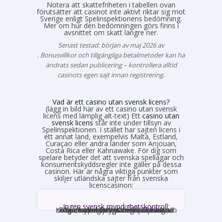
Notera att skattefriheten i tabellen ovan
förutsätter att casinot inte aktivt riktar sig mot
Sverige enligt Spelinspektionens bedömning.
Mer om hur den bedömningen görs finns i
avsnittet om skatt längre ner.
Senast testad: början av maj 2026 av
Emma Svensson
. Bonusvillkor och tillgängliga betalmetoder kan ha
ändrats sedan publicering – kontrollera alltid
casinots egen sajt innan registrering.
Vad är ett casino utan svensk licens?
(lägg in bild här av ett casino utan svensk
licens med lämplig alt-text) Ett
casino utan
svensk licens
står inte under tillsyn av
Spelinspektionen. I stället har sajten licens i
ett annat land, exempelvis Malta, Estland,
Curaçao eller andra länder som Anjouan,
Costa Rica eller Kahnawake. För dig som
spelare betyder det att svenska spellagar och
konsumentskyddsregler inte gäller på dessa
casinon. Här är några viktiga punkter som
skiljer utländska sajter från svenska
licenscasinon:
Ingen svensk myndighetskontroll:
Spelinspektionen övervakar inte verksamheten. Den utländska licensmyndigheten ställer sina egna krav, som kan vara mildare i vissa avseenden och strängare i andra. Konsumentverktyg som Spelpaus och obligatoriska spelgränser saknas helt.