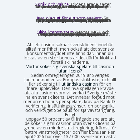
Språk och valuta:
Olicensierade sajter
får formellt inte rikta sig mot Sverige, vilket innebär att många saknar svensk text, svensk kundtjänst och SEK som valuta. Engelska och euro är vanligast. Det förekommer ändå sajter som har svensk översättning – en juridisk gråzon som regeringen vill täppa till från 2027.
Inte olagligt för dig som spelare:
Du
som privatperson begår inget brott genom att spela på ett utländskt casino för egna pengar. Spellagen förbjuder olicensierade bolag att aktivt rikta sig mot Sverige, men du riskerar inga juridiska påföljder av att själv söka upp och spela på en sådan sajt. Däremot finns andra skyldigheter, framför allt kring skatt.
Olika licenssystem:
Maltas MGA och
Estlands EMTA betraktas som striktare och mer pålitliga med europeisk standard. Curaçao och Anjouan är mer lättillgängliga och medför mindre byråkrati för casinot, vilket också påverkar hur väl spelarskyddet garanteras.
Att ett casino saknar svensk licens innebär
alltså mer frihet, men också att det svenska
konsumentskyddet inte finns där. Innan du
lockas av en stor bonus är det därför klokt att
förstå skillnaderna.
Varför söker sig svenska spelare till casinon
utan licens?
Sedan omregleringen 2019 är Sveriges
spelmarknad en av Europas striktaste, och allt
fler söker sig till
utländska casinon
för en
friare upplevelse. Den nya spellagen krävde
att alla casinon som vill verka i Sverige måste
ha en svensk licens. Det innebar förbud mot
mer än en bonus per spelare, krav på BankID-
verifiering, insättningsgränser, omsorgsplikt
och verktyget Spelpaus för självavstängning.
Enligt
Spelinspektionens senaste lägesbild över den olicensierade spelmarknaden
uppgav 50 procent av tillfrågade spelare att
de söker sig till casinon utan svensk licens på
grund av en mindre strikt reglering, främst för
bättre vinstmöjligheter och fler bonusar. Per
april 2026 har över 137 000 svenskar en aktiv