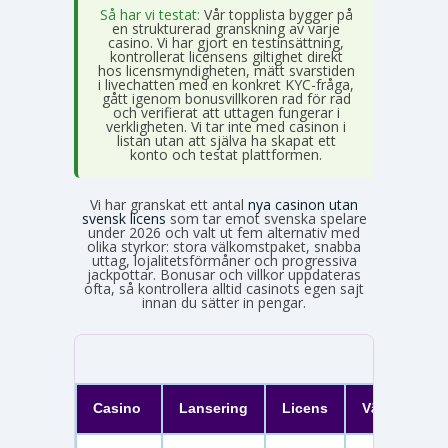
Så har vi testat:
Vår topplista bygger på
en strukturerad granskning av varje
casino. Vi har gjort en testinsättning,
kontrollerat licensens giltighet direkt
hos licensmyndigheten, mätt svarstiden
i livechatten med en konkret KYC-fråga,
gått igenom bonusvillkoren rad för rad
och verifierat att uttagen fungerar i
verkligheten. Vi tar inte med casinon i
listan utan att själva ha skapat ett
konto och testat plattformen.
Vi har granskat ett antal
nya casinon utan
svensk licens
som tar emot svenska spelare
under 2026 och valt ut fem alternativ med
olika styrkor: stora välkomstpaket, snabba
uttag, lojalitetsförmåner och progressiva
jackpottar. Bonusar och villkor uppdateras
ofta, så kontrollera alltid casinots egen sajt
innan du sätter in pengar.
Casino
Lansering
Licens
Välkomster