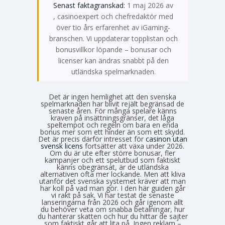
Senast faktagranskad:
1 maj 2026 av
Emma Svensson
, casinoexpert och chefredaktör med
över tio års erfarenhet av iGaming-
branschen. Vi uppdaterar topplistan och
bonusvillkor löpande – bonusar och
licenser kan ändras snabbt på den
utländska spelmarknaden.
Det är ingen hemlighet att den svenska
spelmarknaden har blivit rejält begränsad de
senaste åren. För många spelare känns
kraven på insättningsgränser, det låga
speltempot och regeln om bara en enda
bonus mer som ett hinder än som ett skydd.
Det är precis därför intresset för
casinon utan
svensk licens
fortsätter att växa under 2026.
Om du är ute efter större bonusar, fler
kampanjer och ett spelutbud som faktiskt
känns obegränsat, är de utländska
alternativen ofta mer lockande. Men att kliva
utanför det svenska systemet kräver att man
har koll på vad man gör. I den här guiden går
vi rakt på sak. Vi har testat de senaste
lanseringarna från 2026 och går igenom allt
du behöver veta om snabba betalningar, hur
du hanterar skatten och hur du hittar de sajter
som faktiskt går att lita på. Ingen reklam –