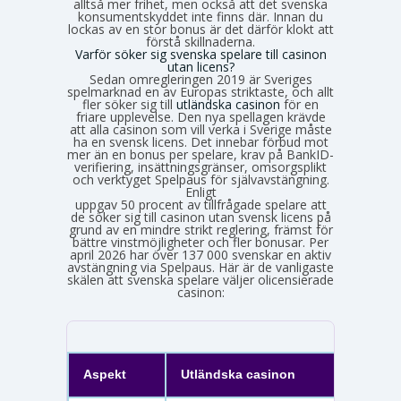
alltså mer frihet, men också att det svenska
konsumentskyddet inte finns där. Innan du
lockas av en stor bonus är det därför klokt att
förstå skillnaderna.
Varför söker sig svenska spelare till casinon
utan licens?
Sedan omregleringen 2019 är Sveriges
spelmarknad en av Europas striktaste, och allt
fler söker sig till
utländska casinon
för en
friare upplevelse. Den nya spellagen krävde
att alla casinon som vill verka i Sverige måste
ha en svensk licens. Det innebar förbud mot
mer än en bonus per spelare, krav på BankID-
verifiering, insättningsgränser, omsorgsplikt
och verktyget Spelpaus för självavstängning.
Enligt
Spelinspektionens senaste lägesbild över den olicensierade spelmarknaden
uppgav 50 procent av tillfrågade spelare att
de söker sig till casinon utan svensk licens på
grund av en mindre strikt reglering, främst för
bättre vinstmöjligheter och fler bonusar. Per
april 2026 har över 137 000 svenskar en aktiv
avstängning via Spelpaus. Här är de vanligaste
skälen att svenska spelare väljer olicensierade
casinon:
Aspekt
Utländska casinon