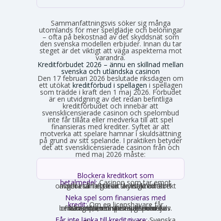
Sammanfattningsvis söker sig många
utomlands för mer spelglädje och belöningar
– ofta på bekostnad av det skyddsnät som
den svenska modellen erbjuder. Innan du tar
steget är det viktigt att väga aspekterna mot
varandra.
Kreditförbudet 2026 – ännu en skillnad mellan
svenska och utländska casinon
Den 17 februari 2026 beslutade riksdagen om
ett utökat
kreditförbud i spellagen
i spellagen
som trädde i kraft den 1 maj 2026. Förbudet
är en utvidgning av det redan befintliga
kreditförbudet och innebär att
svensklicensierade casinon och spelombud
inte får tillåta eller medverka till att spel
finansieras med krediter. Syftet är att
motverka att spelare hamnar i skuldsättning
på grund av sitt spelande. I praktiken betyder
det att svensklicensierade casinon från och
med maj 2026 måste:
Blockera kreditkort som
betalmedel:
Casinon som tar emot
onlinebetalningar är skyldiga att direkt avgöra om ett kort är ett kreditkort och i så fall neka transaktionen.
Neka spel som finansieras med
kredit:
Om en licenshavare får
kännedom om att en spelare finansierar sitt spelande med en kredit, exempelvis genom omsorgsplikten eller spelaren själv berättar det, måste insatsen nekas.
Får inte länka till kreditgivare:
Svenska