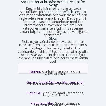
Spelutbudet är bredare och bättre utanför
Sverige
(lägg in bild här med lämplig alt-text)
Spelutbudet på
casino utan svensk licens
är
ofta mer omfattande och varierat än på den
reglerade svenska marknaden. Det beror på
att dessa casinon samarbetar med fler
internationella utvecklare och erbjuder
kategorier som inte alltid finns i Sverige.
Nedan följer en genomgång av de vanligaste
speltyperna.
Slots
Slots utgör största delen av utbudet, från
klassiska trehjulsspel till moderna videoslots
med köplägen, Megaways-mekanik och
varierande volatilitet. Utbudet uppdateras ofta
och består av tusentals titlar. Här är några
exempel på utvecklare och deras mest kända
spel:
NetEnt:
Starburst, Gonzo's Quest,
Dead or Alive.
Games Global (tidigare Microgaming):
Immortal Romance, Thunderstruck II, Book of Oz.
Play'n GO:
Book of Dead, Reactoonz,
Legacy of Dead.
Pragmatic Play:
Sweet Bonanza,
Gates of Olympus, Big Bass Bonanza.