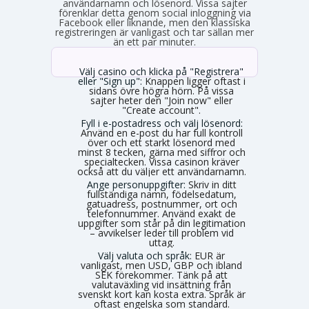
användarnamn och lösenord. Vissa sajter
förenklar detta genom social inloggning via
Facebook eller liknande, men den klassiska
registreringen är vanligast och tar sällan mer
än ett par minuter.
Välj casino och klicka på "Registrera"
eller "Sign up":
Knappen ligger oftast i
sidans övre högra hörn. På vissa
sajter heter den "Join now" eller
"Create account".
Fyll i e-postadress och välj lösenord:
Använd en e-post du har full kontroll
över och ett starkt lösenord med
minst 8 tecken, gärna med siffror och
specialtecken. Vissa casinon kräver
också att du väljer ett användarnamn.
Ange personuppgifter:
Skriv in ditt
fullständiga namn, födelsedatum,
gatuadress, postnummer, ort och
telefonnummer. Använd exakt de
uppgifter som står på din legitimation
– avvikelser leder till problem vid
uttag.
Välj valuta och språk:
EUR är
vanligast, men USD, GBP och ibland
SEK förekommer. Tänk på att
valutaväxling vid insättning från
svenskt kort kan kosta extra. Språk är
oftast engelska som standard.