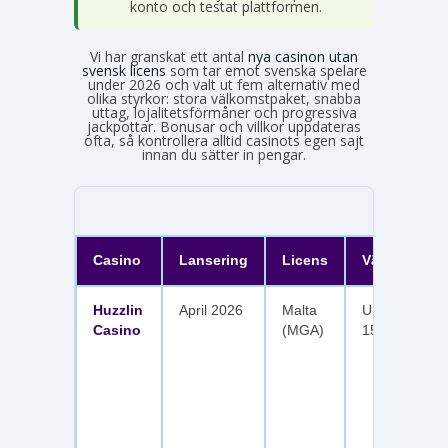
konto och testat plattformen.
Vi har granskat ett antal
nya casinon utan
svensk licens
som tar emot svenska spelare
under 2026 och valt ut fem alternativ med
olika styrkor: stora välkomstpaket, snabba
uttag, lojalitetsförmåner och progressiva
jackpottar. Bonusar och villkor uppdateras
ofta, så kontrollera alltid casinots egen sajt
innan du sätter in pengar.
Casino
Lansering
Licens
Välkomster
Huzzlin
April 2026
Malta
Upp till 1 050
Casino
(MGA)
150 free spin