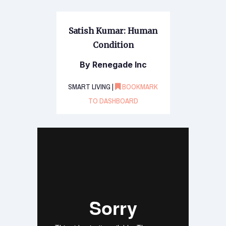
Satish Kumar: Human
Condition
By Renegade Inc
SMART LIVING |
BOOKMARK
TO DASHBOARD