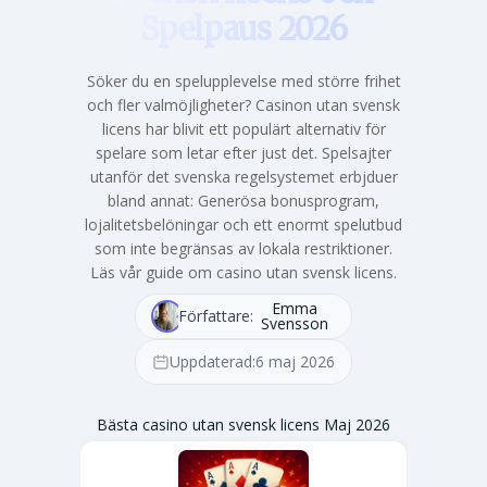
Spelpaus 2026
Söker du en spelupplevelse med större frihet
och fler valmöjligheter? Casinon utan svensk
licens har blivit ett populärt alternativ för
spelare som letar efter just det. Spelsajter
utanför det svenska regelsystemet erbjduer
bland annat: Generösa bonusprogram,
lojalitetsbelöningar och ett enormt spelutbud
som inte begränsas av lokala restriktioner.
Läs vår guide om casino utan svensk licens.
Emma
Författare:
Svensson
Uppdaterad:
6 maj 2026
Bästa casino utan svensk licens Maj 2026