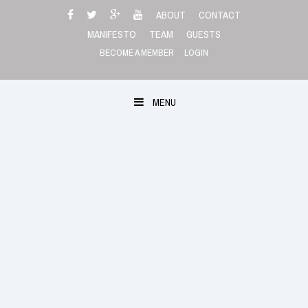
Skip
ABOUT
CONTACT
to
MANIFESTO
TEAM
GUESTS
content
BECOME A MEMBER
LOGIN
MENU