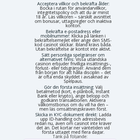
Acceptera villkor och bekräfta ålder:
Bocka i rutan för användarvillkor,
integritetspolicy och att du är minst
18 år. Läs villkoren – särskilt avsnittet
om bonusar, uttagsregler och inaktiva
konton.
Bekräfta e-postadress eller
mobilnummer:
Klicka på länken i
bekräftelsemejlet eller ange den SMS-
kod casinot skickar. Ibland krävs båda.
Utan bekräftelse är kontot inte aktivt.
Sätt personliga spelgränser om
alternativet finns:
Vissa utländska
casinon erbjuder frivilliga insättnings-,
förlust- eller tidsgränser. Använd dem
från början för att hålla disciplin – det
är ofta enda skyddet i avsaknad av
Spelpaus.
Gör din första insättning:
Välj
betalmetod (kort, e-plånbok, Instant
Bank eller krypto), ange belopp och
godkänn transaktionen. Aktivera
välkomstbonus om du vill ha den –
men läs omsättningskraven först.
Skicka in KYC-dokument direkt:
Ladda
upp ID-handling och adressbevis
redan nu, även om casinot inte kräver
det än. Det kortar ner väntetiden vid
första uttaget med flera dagar.
Tänk på följande: