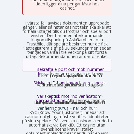
tiden ligger dina pengar låsta hos
casinot.
I värsta fall avvisas dokumenten upprepade
gånger, eller så hittar casinot tekniska skäl att
förhala uttaget tills du tröttnar och spelar bort
vinsten. Det här är en återkommande
klagomålspunkt på AskGamblers och
Trustpilot där spelare beskriver hur de fick
"lättregistrera sig" på 30 sekunder men sedan
tvingades vänta i tre veckor på sitt första
uttag. Rekommendationen är därför enkel:
Bekräfta e-post och mobilnummer
direkt:
Även om casinot inte kräver
det vid registrering räknas det in i KYC-processen och kortar ner uttagstiden.
Skicka in ID-handling och adressbevis:
Gör det så snart kontot är aktivt. Vänta inte tills ditt första uttag ska göras.
Var skeptisk mot "no verification"-
marknadsföring:
Alla seriösa casinon
utför KYC förr eller senare, det är ett lagkrav i alla licensjurisdiktioner. Skillnaden är bara när i tiden det händer – innan du sätter in eller efter du har vunnit.
Verifiering (KYC) – när och hur?
KYC (Know Your Customer) innebär att
casinot enligt lag måste verifiera identiteten
på sina spelare. På svenska casinon sker detta
automatiskt via BankID. Ett casino utan
svensk licens kräver istället
dokumentuppladdningar när du når en viss