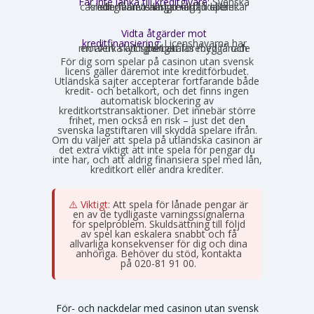
Får inte länka till kreditgivare:
Svenska
casinon får inte längre erbjuda länkar eller hänvisningar till lån eller kreditgivare i anslutning till spelet.
Vidta åtgärder mot
kreditfinansiering:
Licenshavarna har
en aktiv skyldighet att förebygga och motverka att spel betalas med lånade pengar.
För dig som spelar på casinon utan svensk
licens gäller däremot inte kreditförbudet.
Utländska sajter accepterar fortfarande både
kredit- och betalkort, och det finns ingen
automatisk blockering av
kreditkortstransaktioner. Det innebär större
frihet, men också en risk – just det den
svenska lagstiftaren vill skydda spelare ifrån.
Om du väljer att spela på utländska casinon är
det extra viktigt att inte spela för pengar du
inte har, och att aldrig finansiera spel med lån,
kreditkort eller andra krediter.
⚠️ Viktigt:
Att spela för lånade pengar är
en av de tydligaste varningssignalerna
för spelproblem. Skuldsättning till följd
av spel kan eskalera snabbt och få
allvarliga konsekvenser för dig och dina
anhöriga. Behöver du stöd, kontakta
Stödlinjen
på 020-81 91 00.
För- och nackdelar med casinon utan svensk