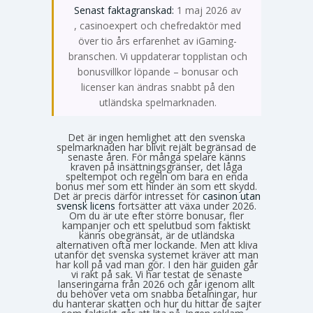
Senast faktagranskad:
1 maj 2026 av
Emma Svensson
, casinoexpert och chefredaktör med
över tio års erfarenhet av iGaming-
branschen. Vi uppdaterar topplistan och
bonusvillkor löpande – bonusar och
licenser kan ändras snabbt på den
utländska spelmarknaden.
Det är ingen hemlighet att den svenska
spelmarknaden har blivit rejält begränsad de
senaste åren. För många spelare känns
kraven på insättningsgränser, det låga
speltempot och regeln om bara en enda
bonus mer som ett hinder än som ett skydd.
Det är precis därför intresset för
casinon utan
svensk licens
fortsätter att växa under 2026.
Om du är ute efter större bonusar, fler
kampanjer och ett spelutbud som faktiskt
känns obegränsat, är de utländska
alternativen ofta mer lockande. Men att kliva
utanför det svenska systemet kräver att man
har koll på vad man gör. I den här guiden går
vi rakt på sak. Vi har testat de senaste
lanseringarna från 2026 och går igenom allt
du behöver veta om snabba betalningar, hur
du hanterar skatten och hur du hittar de sajter