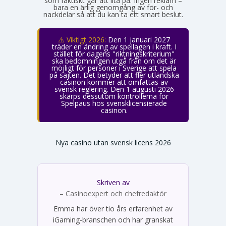
som faktiskt går att lita på. Ingen reklam –
bara en ärlig genomgång av för- och
nackdelar så att du kan ta ett smart beslut.
⚠️ Viktigt 2026:
Den 1 januari 2027
träder en ändring av spellagen i kraft. I
stället för dagens "riktningskriterium"
ska bedömningen utgå från om det är
möjligt för personer i Sverige att spela
på sajten. Det betyder att fler utländska
casinon kommer att omfattas av
svensk reglering. Den 1 augusti 2026
skärps dessutom kontrollerna för
Spelpaus hos svensklicensierade
casinon.
Nya casino utan svensk licens 2026
Skriven av
Emma Svensson
– Casinoexpert och chefredaktör
Emma har över tio års erfarenhet av
iGaming-branschen och har granskat