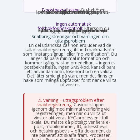
E-postbekräftelser:
Du behöver
nästan alltid bekräfta din e-postadress genom att klicka på en länk. Ibland krävs verifiering via SMS-kod istället.
Ingen automatisk
folkbokföringskontroll:
Eftersom du
inte loggar in med personnummer hämtas inga uppgifter automatiskt. Fyll därför i korrekta uppgifter som stämmer med din legitimation, annars stöter du på problem vid uttag.
Snabbregistreringar och varningen om
uttagsproblem
En del utländska casinon erbjuder vad de
kallar snabbregistrering, ibland marknadsförd
som "instant signup" eller "no verification". Du
anger då bara minimal information och
kommer igång nästan omedelbart – ingen e-
postbekräftelse, ingen SMS-kod, kanske bara
ett användarnamn, lösenord och en valuta.
Det låter smidigt på ytan, men det finns en
hake som många upptäcker först när de vill ta
ut vinster.
⚠️ Varning – uttagsproblem efter
snabbregistrering:
Casinot släpper
igenom dig med minimal verifiering vid
registreringen, men när du vill ta ut
vinster aktiveras KYC-processen i full
skala. Du måste då plötsligt verifiera e-
post, mobilnummer, ID, adressbevis
och betalningsbevis – ofta dokument du
inte planerat att skaffa fram. Processen
kan ta flera dagar till veckor och under