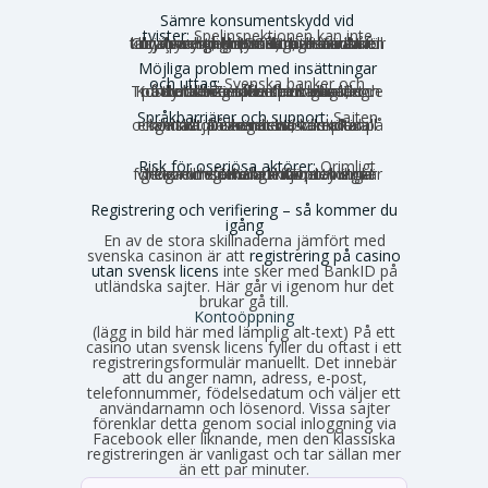
Sämre konsumentskydd vid
tvister:
Spelinspektionen kan inte
hjälpa dig, och många utländska tillsynsmyndigheter är inte kända för att driva spelarens rättigheter hårt. Curaçao har historiskt haft nära noll konsumentingripanden, även om en ny myndighet (GCB) nu har bättre rykte.
Möjliga problem med insättningar
och uttag:
Svenska banker och
betalaktörer får inte medvetet medverka till betalningar till olicensierade spelbolag. Kortbetalningar kan blockeras, och Trustly och Zimpler finns inte längre på den olicensierade marknaden.
Språkbarriärer och support:
Sajten
och kundtjänsten är nästan alltid på engelska. Du kan behöva sköta all kontakt på engelska, vilket kan kännas obekvämt vid komplexa ärenden.
Risk för oseriösa aktörer:
Orimligt
höga omsättningskrav, otydliga villkor och förhalade utbetalningar förekommer. Risken för problem är generellt större utanför den strikt reglerade miljön.
Registrering och verifiering – så kommer du
igång
En av de stora skillnaderna jämfört med
svenska casinon är att
registrering på casino
utan svensk licens
inte sker med BankID på
utländska sajter. Här går vi igenom hur det
brukar gå till.
Kontoöppning
(lägg in bild här med lämplig alt-text) På ett
casino utan svensk licens fyller du oftast i ett
registreringsformulär manuellt. Det innebär
att du anger namn, adress, e-post,
telefonnummer, födelsedatum och väljer ett
användarnamn och lösenord. Vissa sajter
förenklar detta genom social inloggning via
Facebook eller liknande, men den klassiska
registreringen är vanligast och tar sällan mer
än ett par minuter.