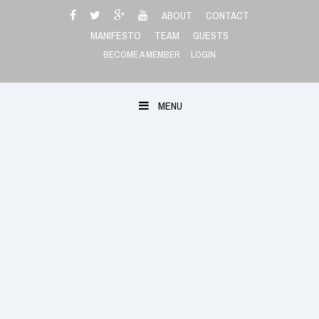
Skip
ABOUT
CONTACT
to
MANIFESTO
TEAM
GUESTS
content
BECOME A MEMBER
LOGIN
MENU