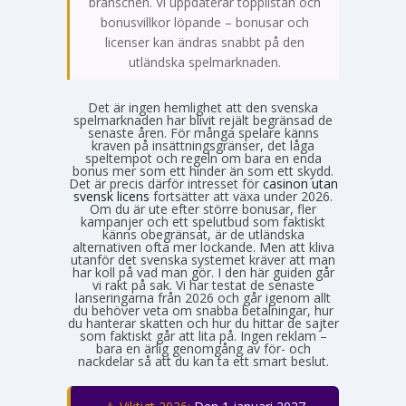
branschen. Vi uppdaterar topplistan och
bonusvillkor löpande – bonusar och
licenser kan ändras snabbt på den
utländska spelmarknaden.
Det är ingen hemlighet att den svenska
spelmarknaden har blivit rejält begränsad de
senaste åren. För många spelare känns
kraven på insättningsgränser, det låga
speltempot och regeln om bara en enda
bonus mer som ett hinder än som ett skydd.
Det är precis därför intresset för
casinon utan
svensk licens
fortsätter att växa under 2026.
Om du är ute efter större bonusar, fler
kampanjer och ett spelutbud som faktiskt
känns obegränsat, är de utländska
alternativen ofta mer lockande. Men att kliva
utanför det svenska systemet kräver att man
har koll på vad man gör. I den här guiden går
vi rakt på sak. Vi har testat de senaste
lanseringarna från 2026 och går igenom allt
du behöver veta om snabba betalningar, hur
du hanterar skatten och hur du hittar de sajter
som faktiskt går att lita på. Ingen reklam –
bara en ärlig genomgång av för- och
nackdelar så att du kan ta ett smart beslut.