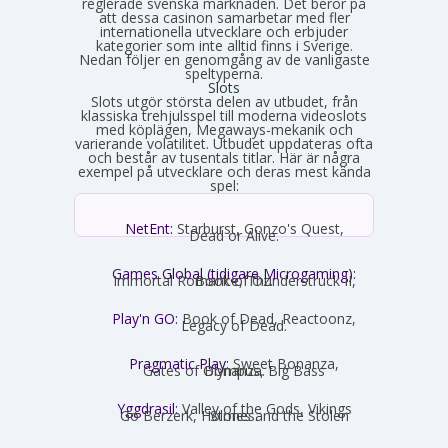
reglerade svenska marknaden. Det beror på
att dessa casinon samarbetar med fler
internationella utvecklare och erbjuder
kategorier som inte alltid finns i Sverige.
Nedan följer en genomgång av de vanligaste
speltyperna.
Slots
Slots utgör största delen av utbudet, från
klassiska trehjulsspel till moderna videoslots
med köplägen, Megaways-mekanik och
varierande volatilitet. Utbudet uppdateras ofta
och består av tusentals titlar. Här är några
exempel på utvecklare och deras mest kända
spel:
NetEnt:
Starburst, Gonzo's Quest,
Dead or Alive.
Games Global (tidigare Microgaming):
Immortal Romance, Thunderstruck II, Book of Oz.
Play'n GO:
Book of Dead, Reactoonz,
Legacy of Dead.
Pragmatic Play:
Sweet Bonanza,
Gates of Olympus, Big Bass Bonanza.
Yggdrasil:
Valley of the Gods, Vikings
Go Berzerk, Holmes and the Stolen Stones.