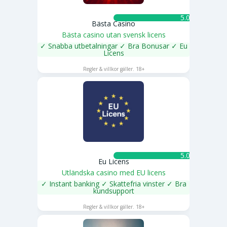
5.0 ★
Bästa Casino
Bästa casino utan svensk licens
✓ Snabba utbetalningar ✓ Bra Bonusar ✓ Eu
Licens
SPELA NU
Regler & villkor gäller. 18+
5.0 ★
Eu Licens
Utländska casino med EU licens
✓ Instant banking ✓ Skattefria vinster ✓ Bra
kundsupport
SPELA NU
Regler & villkor gäller. 18+