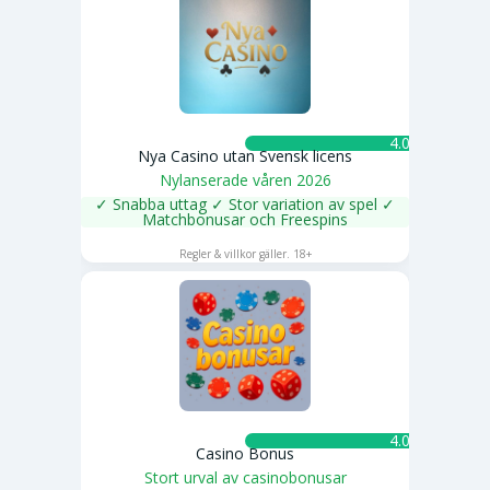
4.0 ★
Nya Casino utan Svensk licens
Nylanserade våren 2026
✓ Snabba uttag ✓ Stor variation av spel ✓
Matchbonusar och Freespins
SPELA NU
Regler & villkor gäller. 18+
4.0 ★
Casino Bonus
Stort urval av casinobonusar