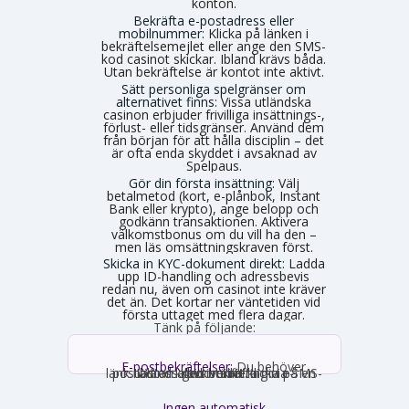
konton.
Bekräfta e-postadress eller
mobilnummer:
Klicka på länken i
bekräftelsemejlet eller ange den SMS-
kod casinot skickar. Ibland krävs båda.
Utan bekräftelse är kontot inte aktivt.
Sätt personliga spelgränser om
alternativet finns:
Vissa utländska
casinon erbjuder frivilliga insättnings-,
förlust- eller tidsgränser. Använd dem
från början för att hålla disciplin – det
är ofta enda skyddet i avsaknad av
Spelpaus.
Gör din första insättning:
Välj
betalmetod (kort, e-plånbok, Instant
Bank eller krypto), ange belopp och
godkänn transaktionen. Aktivera
välkomstbonus om du vill ha den –
men läs omsättningskraven först.
Skicka in KYC-dokument direkt:
Ladda
upp ID-handling och adressbevis
redan nu, även om casinot inte kräver
det än. Det kortar ner väntetiden vid
första uttaget med flera dagar.
Tänk på följande:
E-postbekräftelser:
Du behöver
nästan alltid bekräfta din e-postadress genom att klicka på en länk. Ibland krävs verifiering via SMS-kod istället.
Ingen automatisk