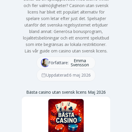
och fler valmöjligheter? Casinon utan svensk
licens har blivit ett populärt alternativ för
spelare som letar efter just det. Spelsajter
utanför det svenska regelsystemet erbjduer
bland annat: Generösa bonusprogram,
lojalitetsbelöningar och ett enormt spelutbud
som inte begränsas av lokala restriktioner.
Läs vår guide om casino utan svensk licens.
Emma
Författare:
Svensson
Uppdaterad:
6 maj 2026
Bästa casino utan svensk licens Maj 2026