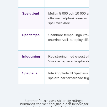
Spelutbud
Mellan 5 000 och 10 000 spel per sajt,
ofta med köpfunktioner och fler
spelutvecklare.
Speltempo
Snabbare tempo, inga krav på
snurrintervall, autoplay tillåtet.
Inloggning
Registrering med e-post eller SMS.
Vissa accepterar kryptovaluta.
Spelpaus
Inte kopplade till Spelpaus. Avstängda
spelare har fortfarande tillgång.
Sammanfattningsvis söker sig många
utomlands för mer spelglädje och belöningar