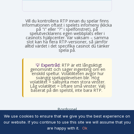
Vill du kontrollera RTP innan du spelar finns
informationen oftast i spelets infomeny (klicka
på "i" eller "?" i spelfönstret), på
spelutvecklarens egen webbplats eller i
casinots hjälpcenter. Var vaksam – samma
slot kan ha flera RTP-versioner, så jämför
alltid värdet i det specifika casinot du tänker
spela på.
💡 Expertråd:
RTP är ett långsiktigt
genomsnitt och säger ingenting om en
enskild speltur. Volatiliteten avgör hur
svängig spelupplevelsen blir. Hög
volatilitet = sällsynta men stora vinster.
Låg volatilitet = oftare små vinster. Välj
baserat på din spelstil, inte bara RTP.
Bordsspel
Bordsspel spelas mot datorn och finns ofta i
We use cookies to ensure that we give you the best experience on
flera regelvarianter. Många casinon erbjuder
ett betydligt större urval än vad som är vanligt
our website. If you continue to use this site we will assume that you
på svenska sajter, bland annat europeisk,
are happy with it.
Ok
fransk och amerikansk roulette, blackjack