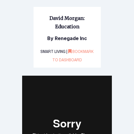
David Morgan:
Education
By Renegade Inc
SMART LIVING |
BOOKMARK
TO DASHBOARD