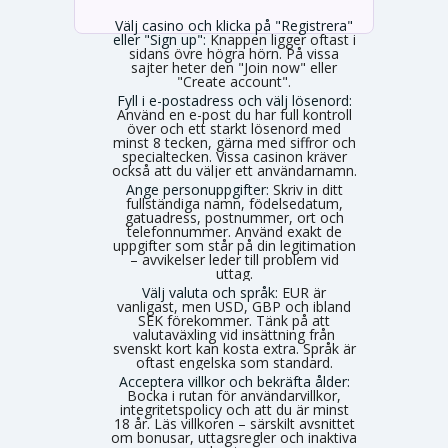
Välj casino och klicka på "Registrera"
eller "Sign up":
Knappen ligger oftast i
sidans övre högra hörn. På vissa
sajter heter den "Join now" eller
"Create account".
Fyll i e-postadress och välj lösenord:
Använd en e-post du har full kontroll
över och ett starkt lösenord med
minst 8 tecken, gärna med siffror och
specialtecken. Vissa casinon kräver
också att du väljer ett användarnamn.
Ange personuppgifter:
Skriv in ditt
fullständiga namn, födelsedatum,
gatuadress, postnummer, ort och
telefonnummer. Använd exakt de
uppgifter som står på din legitimation
– avvikelser leder till problem vid
uttag.
Välj valuta och språk:
EUR är
vanligast, men USD, GBP och ibland
SEK förekommer. Tänk på att
valutaväxling vid insättning från
svenskt kort kan kosta extra. Språk är
oftast engelska som standard.
Acceptera villkor och bekräfta ålder:
Bocka i rutan för användarvillkor,
integritetspolicy och att du är minst
18 år. Läs villkoren – särskilt avsnittet
om bonusar, uttagsregler och inaktiva