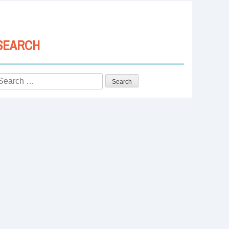
SEARCH
Search
or: