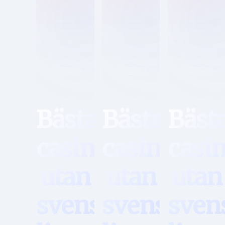
Hem
Hem
Hem
Bästa
Bästa
Bäst
casino
casino
casi
utan
utan
utan
svensk
svensk
sven