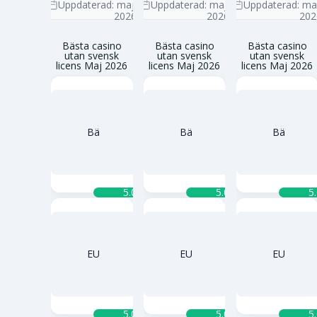
Uppdaterad:
maj
Uppdaterad:
maj
Uppdaterad:
ma
2026
2026
202
Bästa casino
Bästa casino
Bästa casino
utan svensk
utan svensk
utan svensk
licens Maj 2026
licens Maj 2026
licens Maj 2026
Bästa
Bästa
Casino
Casino
Bästa casino
Bästa casino
utan svensk
utan svensk
SPELA NU
S
Bä
licens
Bä
licens
Bä
Regler & villkor gäller. 18+
Regler & 
✓ Snabba
✓ Snabba
utbetalningar
utbetalningar
✓ Bra
✓ Bra
Bonusar ✓
Bonusar ✓
Eu Licens
Eu Licens
5.0 ★
5.0 ★
5
Eu Licens
Eu Licens
Utländska
Utländska
casino med
casino med
EU licens
EU licens
SPELA NU
SP
EU
EU
EU
✓ Instant
✓ Instant
Regler & villkor gäller. 18+
Regler & v
banking ✓
banking ✓
Skattefria
Skattefria
vinster ✓
vinster ✓
Bra
Bra
kundsupport
kundsupport
5.0 ★
5.0 ★
5