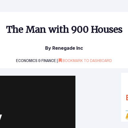
The Man with 900 Houses
By Renegade Inc
ECONOMICS & FINANCE |
BOOKMARK TO DASHBOARD