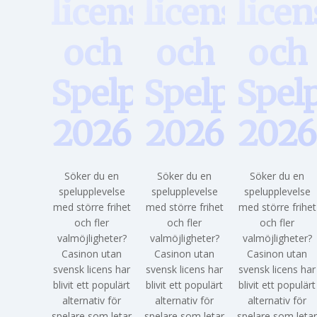
licens
licens
licen
och
och
och
Spelpaus
Spelpaus
Spel
2026
2026
2026
Söker du en
Söker du en
Söker du en
spelupplevelse
spelupplevelse
spelupplevelse
med större frihet
med större frihet
med större frihet
och fler
och fler
och fler
valmöjligheter?
valmöjligheter?
valmöjligheter?
Casinon utan
Casinon utan
Casinon utan
svensk licens har
svensk licens har
svensk licens har
blivit ett populärt
blivit ett populärt
blivit ett populärt
alternativ för
alternativ för
alternativ för
spelare som letar
spelare som letar
spelare som leta