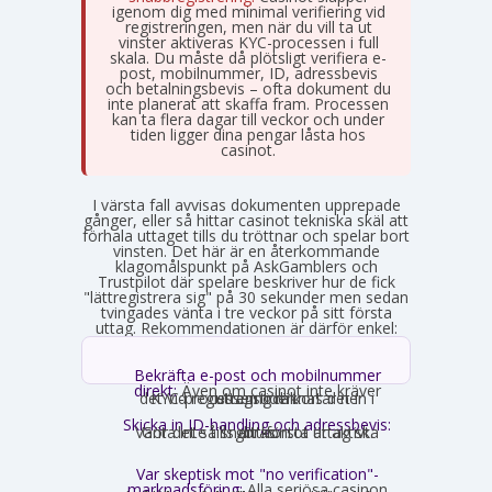
igenom dig med minimal verifiering vid
registreringen, men när du vill ta ut
vinster aktiveras KYC-processen i full
skala. Du måste då plötsligt verifiera e-
post, mobilnummer, ID, adressbevis
och betalningsbevis – ofta dokument du
inte planerat att skaffa fram. Processen
kan ta flera dagar till veckor och under
tiden ligger dina pengar låsta hos
casinot.
I värsta fall avvisas dokumenten upprepade
gånger, eller så hittar casinot tekniska skäl att
förhala uttaget tills du tröttnar och spelar bort
vinsten. Det här är en återkommande
klagomålspunkt på AskGamblers och
Trustpilot där spelare beskriver hur de fick
"lättregistrera sig" på 30 sekunder men sedan
tvingades vänta i tre veckor på sitt första
uttag. Rekommendationen är därför enkel:
Bekräfta e-post och mobilnummer
direkt:
Även om casinot inte kräver
det vid registrering räknas det in i KYC-processen och kortar ner uttagstiden.
Skicka in ID-handling och adressbevis:
Gör det så snart kontot är aktivt. Vänta inte tills ditt första uttag ska göras.
Var skeptisk mot "no verification"-
marknadsföring:
Alla seriösa casinon