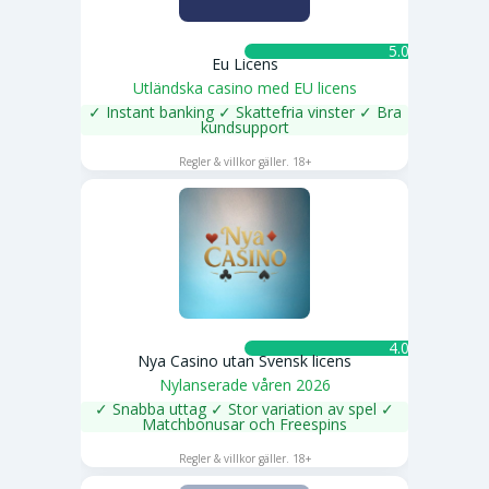
5.0 ★
Eu Licens
Utländska casino med EU licens
✓ Instant banking ✓ Skattefria vinster ✓ Bra
kundsupport
SPELA NU
Regler & villkor gäller. 18+
4.0 ★
Nya Casino utan Svensk licens
Nylanserade våren 2026
✓ Snabba uttag ✓ Stor variation av spel ✓
Matchbonusar och Freespins
SPELA NU
Regler & villkor gäller. 18+