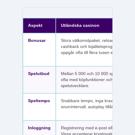
Aspekt
Utländska casinon
Bonusar
Stora välkomstpaket, reloadbonusar,
cashback och lojalitetsprogram. Värdet
uppgår ofta till flera tusen euro.
Spelutbud
Mellan 5 000 och 10 000 spel per sajt,
ofta med köpfunktioner och fler
spelutvecklare.
Speltempo
Snabbare tempo, inga krav på
snurrintervall, autoplay tillåtet.
Inloggning
Registrering med e-post eller SMS.
Vissa accepterar kryptovaluta.