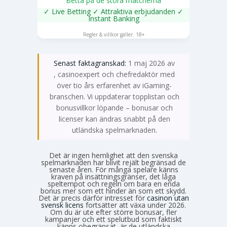
Betta på de stora matcherna
✓ Live Betting ✓ Attraktiva erbjudanden ✓
Instant Banking
SPELA NU
Regler & villkor gäller. 18+
Senast faktagranskad:
1 maj 2026 av
Emma Svensson
, casinoexpert och chefredaktör med
över tio års erfarenhet av iGaming-
branschen. Vi uppdaterar topplistan och
bonusvillkor löpande – bonusar och
licenser kan ändras snabbt på den
utländska spelmarknaden.
Det är ingen hemlighet att den svenska
spelmarknaden har blivit rejält begränsad de
senaste åren. För många spelare känns
kraven på insättningsgränser, det låga
speltempot och regeln om bara en enda
bonus mer som ett hinder än som ett skydd.
Det är precis därför intresset för
casinon utan
svensk licens
fortsätter att växa under 2026.
Om du är ute efter större bonusar, fler
kampanjer och ett spelutbud som faktiskt
känns obegränsat, är de utländska