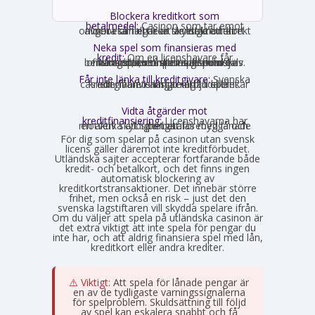
Blockera kreditkort som
betalmedel:
Casinon som tar emot
onlinebetalningar är skyldiga att direkt avgöra om ett kort är ett kreditkort och i så fall neka transaktionen.
Neka spel som finansieras med
kredit:
Om en licenshavare får
kännedom om att en spelare finansierar sitt spelande med en kredit, exempelvis genom omsorgsplikten eller spelaren själv berättar det, måste insatsen nekas.
Får inte länka till kreditgivare:
Svenska
casinon får inte längre erbjuda länkar eller hänvisningar till lån eller kreditgivare i anslutning till spelet.
Vidta åtgärder mot
kreditfinansiering:
Licenshavarna har
en aktiv skyldighet att förebygga och motverka att spel betalas med lånade pengar.
För dig som spelar på casinon utan svensk
licens gäller däremot inte kreditförbudet.
Utländska sajter accepterar fortfarande både
kredit- och betalkort, och det finns ingen
automatisk blockering av
kreditkortstransaktioner. Det innebär större
frihet, men också en risk – just det den
svenska lagstiftaren vill skydda spelare ifrån.
Om du väljer att spela på utländska casinon är
det extra viktigt att inte spela för pengar du
inte har, och att aldrig finansiera spel med lån,
kreditkort eller andra krediter.
⚠️ Viktigt:
Att spela för lånade pengar är
en av de tydligaste varningssignalerna
för spelproblem. Skuldsättning till följd
av spel kan eskalera snabbt och få