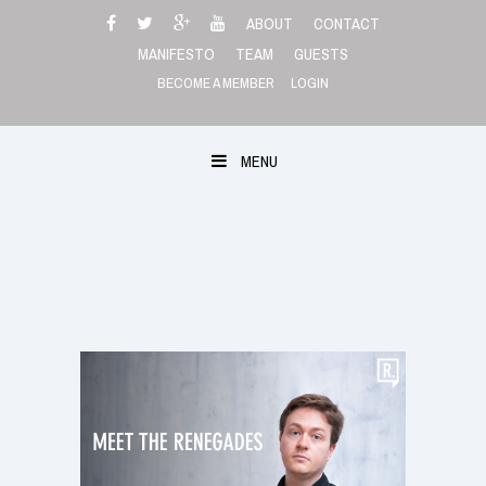
Skip
ABOUT
CONTACT
to
MANIFESTO
TEAM
GUESTS
content
BECOME A MEMBER
LOGIN
MENU