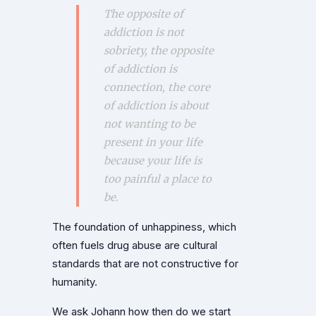
The opposite of
addiction is not
sobriety, the opposite
of addiction is
connection, the core
of addiction is about
not wanting to be
present in your life
because your life is
too painful a place to
be.
The foundation of unhappiness, which
often fuels drug abuse are cultural
standards that are not constructive for
humanity.
We ask Johann how then do we start