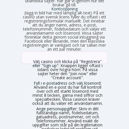
utländska sajter. Här går vi igenom hur det
brukar gå till.
Kontoöppning
(lägg in bild här med lämplig alt-text) På ett
casino utan svensk licens fyller du oftast i ett
registreringsformulär manuellt. Det innebär
att du anger namn, adress, e-post,
telefonnummer, födelsedatum och väljer ett
användarnamn och lösenord. Vissa sajter
förenklar detta genom social inloggning via
Facebook eller liknande, men den klassiska
registreringen är vanligast och tar sällan mer
än ett par minuter.
Välj casino och klicka på "Registrera"
eller "Sign up":
Knappen ligger oftast i
sidans övre högra hörn. På vissa
sajter heter den "Join now" eller
"Create account".
Fyll i e-postadress och välj lösenord:
Använd en e-post du har full kontroll
över och ett starkt lösenord med
minst 8 tecken, gärna med siffror och
specialtecken. Vissa casinon kräver
också att du väljer ett användarnamn.
Ange personuppgifter:
Skriv in ditt
fullständiga namn, födelsedatum,
gatuadress, postnummer, ort och
telefonnummer. Använd exakt de
uppgifter som står på din legitimation
– avvikelser leder till problem vid