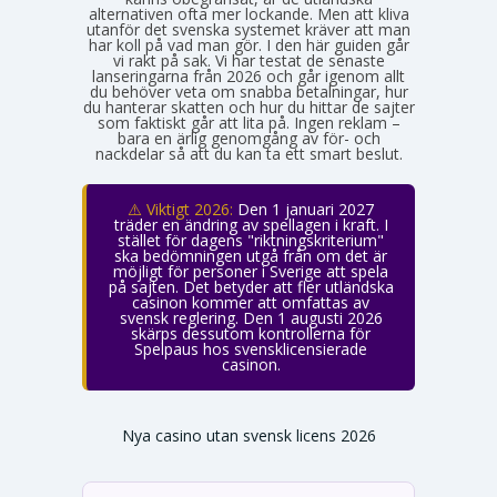
alternativen ofta mer lockande. Men att kliva
utanför det svenska systemet kräver att man
har koll på vad man gör. I den här guiden går
vi rakt på sak. Vi har testat de senaste
lanseringarna från 2026 och går igenom allt
du behöver veta om snabba betalningar, hur
du hanterar skatten och hur du hittar de sajter
som faktiskt går att lita på. Ingen reklam –
bara en ärlig genomgång av för- och
nackdelar så att du kan ta ett smart beslut.
⚠️ Viktigt 2026:
Den 1 januari 2027
träder en ändring av spellagen i kraft. I
stället för dagens "riktningskriterium"
ska bedömningen utgå från om det är
möjligt för personer i Sverige att spela
på sajten. Det betyder att fler utländska
casinon kommer att omfattas av
svensk reglering. Den 1 augusti 2026
skärps dessutom kontrollerna för
Spelpaus hos svensklicensierade
casinon.
Nya casino utan svensk licens 2026