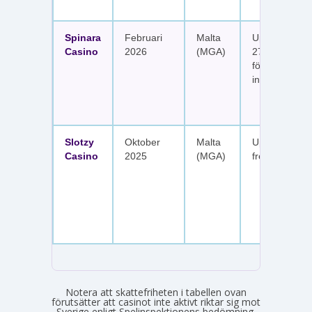
Spinara
Februari
Malta
Upp till 1 650
Casino
2026
(MGA)
277 free spin
fördelat på s
insättningar
Slotzy
Oktober
Malta
Upp till 900 
Casino
2025
(MGA)
free spins
Notera att skattefriheten i tabellen ovan
förutsätter att casinot inte aktivt riktar sig mot
Sverige enligt Spelinspektionens bedömning.