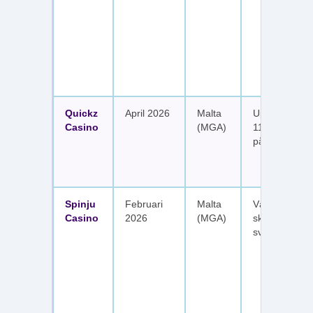
Quickz
April 2026
Malta
Upp till 1 150
Casino
(MGA)
111 free spins
på sex insätt
Spinju
Februari
Malta
Välkomstpak
Casino
2026
(MGA)
skattefria utt
svenska spel