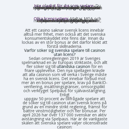
Inte olagligt för dig som spelare:
Du
som privatperson begår inget brott genom att spela på ett utländskt casino för egna pengar. Spellagen förbjuder olicensierade bolag att aktivt rikta sig mot Sverige, men du riskerar inga juridiska påföljder av att själv söka upp och spela på en sådan sajt. Däremot finns andra skyldigheter, framför allt kring skatt.
Olika licenssystem:
Maltas MGA och
Estlands EMTA betraktas som striktare och mer pålitliga med europeisk standard. Curaçao och Anjouan är mer lättillgängliga och medför mindre byråkrati för casinot, vilket också påverkar hur väl spelarskyddet garanteras.
Att ett casino saknar svensk licens innebär
alltså mer frihet, men också att det svenska
konsumentskyddet inte finns där. Innan du
lockas av en stor bonus är det därför klokt att
förstå skillnaderna.
Varför söker sig svenska spelare till casinon
utan licens?
Sedan omregleringen 2019 är Sveriges
spelmarknad en av Europas striktaste, och allt
fler söker sig till
utländska casinon
för en
friare upplevelse. Den nya spellagen krävde
att alla casinon som vill verka i Sverige måste
ha en svensk licens. Det innebar förbud mot
mer än en bonus per spelare, krav på BankID-
verifiering, insättningsgränser, omsorgsplikt
och verktyget Spelpaus för självavstängning.
Enligt
Spelinspektionens senaste lägesbild över den olicensierade spelmarknaden
uppgav 50 procent av tillfrågade spelare att
de söker sig till casinon utan svensk licens på
grund av en mindre strikt reglering, främst för
bättre vinstmöjligheter och fler bonusar. Per
april 2026 har över 137 000 svenskar en aktiv
avstängning via Spelpaus. Här är de vanligaste
skälen att svenska spelare väljer olicensierade
casinon: