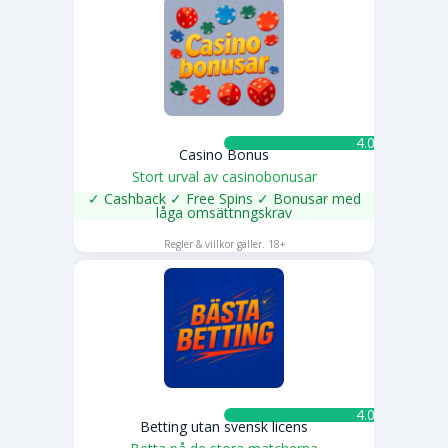
4.0 ★
Casino Bonus
Stort urval av casinobonusar
✓ Cashback ✓ Free Spins ✓ Bonusar med
låga omsättnngskrav
SPELA NU
Regler & villkor gäller. 18+
4.0 ★
Betting utan svensk licens