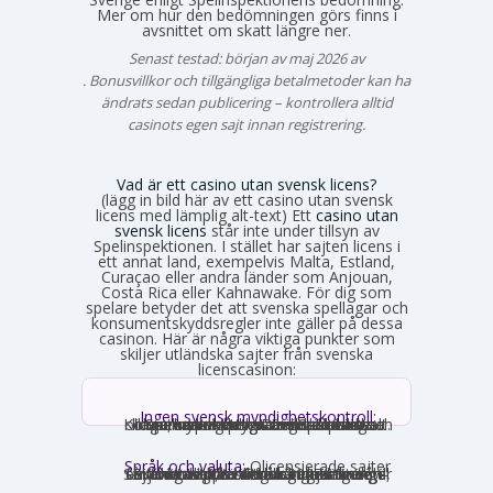
Mer om hur den bedömningen görs finns i
avsnittet om skatt längre ner.
Senast testad: början av maj 2026 av
Emma Svensson
. Bonusvillkor och tillgängliga betalmetoder kan ha
ändrats sedan publicering – kontrollera alltid
casinots egen sajt innan registrering.
Vad är ett casino utan svensk licens?
(lägg in bild här av ett casino utan svensk
licens med lämplig alt-text) Ett
casino utan
svensk licens
står inte under tillsyn av
Spelinspektionen. I stället har sajten licens i
ett annat land, exempelvis Malta, Estland,
Curaçao eller andra länder som Anjouan,
Costa Rica eller Kahnawake. För dig som
spelare betyder det att svenska spellagar och
konsumentskyddsregler inte gäller på dessa
casinon. Här är några viktiga punkter som
skiljer utländska sajter från svenska
licenscasinon:
Ingen svensk myndighetskontroll:
Spelinspektionen övervakar inte verksamheten. Den utländska licensmyndigheten ställer sina egna krav, som kan vara mildare i vissa avseenden och strängare i andra. Konsumentverktyg som Spelpaus och obligatoriska spelgränser saknas helt.
Språk och valuta:
Olicensierade sajter
får formellt inte rikta sig mot Sverige, vilket innebär att många saknar svensk text, svensk kundtjänst och SEK som valuta. Engelska och euro är vanligast. Det förekommer ändå sajter som har svensk översättning – en juridisk gråzon som regeringen vill täppa till från 2027.