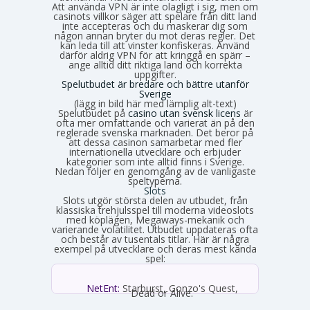
Att använda VPN är inte olagligt i sig, men om
casinots villkor säger att spelare från ditt land
inte accepteras och du maskerar dig som
någon annan bryter du mot deras regler. Det
kan leda till att vinster konfiskeras. Använd
därför aldrig VPN för att kringgå en spärr –
ange alltid ditt riktiga land och korrekta
uppgifter.
Spelutbudet är bredare och bättre utanför
Sverige
(lägg in bild här med lämplig alt-text)
Spelutbudet på
casino utan svensk licens
är
ofta mer omfattande och varierat än på den
reglerade svenska marknaden. Det beror på
att dessa casinon samarbetar med fler
internationella utvecklare och erbjuder
kategorier som inte alltid finns i Sverige.
Nedan följer en genomgång av de vanligaste
speltyperna.
Slots
Slots utgör största delen av utbudet, från
klassiska trehjulsspel till moderna videoslots
med köplägen, Megaways-mekanik och
varierande volatilitet. Utbudet uppdateras ofta
och består av tusentals titlar. Här är några
exempel på utvecklare och deras mest kända
spel:
NetEnt:
Starburst, Gonzo's Quest,
Dead or Alive.