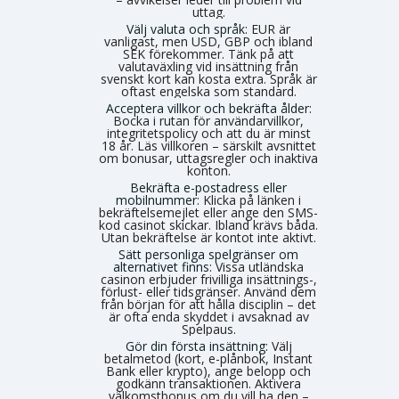
uttag.
Välj valuta och språk:
EUR är
vanligast, men USD, GBP och ibland
SEK förekommer. Tänk på att
valutaväxling vid insättning från
svenskt kort kan kosta extra. Språk är
oftast engelska som standard.
Acceptera villkor och bekräfta ålder:
Bocka i rutan för användarvillkor,
integritetspolicy och att du är minst
18 år. Läs villkoren – särskilt avsnittet
om bonusar, uttagsregler och inaktiva
konton.
Bekräfta e-postadress eller
mobilnummer:
Klicka på länken i
bekräftelsemejlet eller ange den SMS-
kod casinot skickar. Ibland krävs båda.
Utan bekräftelse är kontot inte aktivt.
Sätt personliga spelgränser om
alternativet finns:
Vissa utländska
casinon erbjuder frivilliga insättnings-,
förlust- eller tidsgränser. Använd dem
från början för att hålla disciplin – det
är ofta enda skyddet i avsaknad av
Spelpaus.
Gör din första insättning:
Välj
betalmetod (kort, e-plånbok, Instant
Bank eller krypto), ange belopp och
godkänn transaktionen. Aktivera
välkomstbonus om du vill ha den –