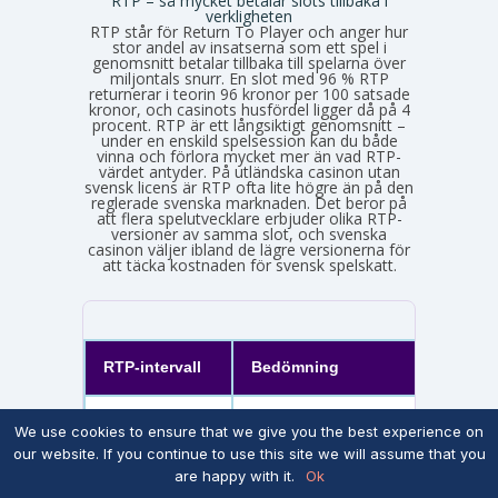
RTP – så mycket betalar slots tillbaka i
verkligheten
RTP står för Return To Player och anger hur
stor andel av insatserna som ett spel i
genomsnitt betalar tillbaka till spelarna över
miljontals snurr. En slot med 96 % RTP
returnerar i teorin 96 kronor per 100 satsade
kronor, och casinots husfördel ligger då på 4
procent. RTP är ett långsiktigt genomsnitt –
under en enskild spelsession kan du både
vinna och förlora mycket mer än vad RTP-
värdet antyder. På utländska casinon utan
svensk licens är RTP ofta lite högre än på den
reglerade svenska marknaden. Det beror på
att flera spelutvecklare erbjuder olika RTP-
versioner av samma slot, och svenska
casinon väljer ibland de lägre versionerna för
att täcka kostnaden för svensk spelskatt.
RTP-intervall
Bedömning
Exemp
97 % och
Mycket bra
Blood 
We use cookies to ensure that we give you the best experience on
uppåt
%)
our website. If you continue to use this site we will assume that you
are happy with it.
Ok