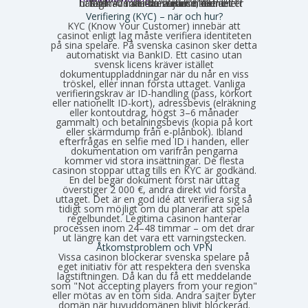
utför KYC förr eller senare, det är ett lagkrav i alla licensjurisdiktioner. Skillnaden är bara när i tiden det händer – innan du sätter in eller efter du har vunnit.
Verifiering (KYC) – när och hur?
KYC (Know Your Customer) innebär att
casinot enligt lag måste verifiera identiteten
på sina spelare. På svenska casinon sker detta
automatiskt via BankID. Ett casino utan
svensk licens kräver istället
dokumentuppladdningar när du når en viss
tröskel, eller innan första uttaget. Vanliga
verifieringskrav är ID-handling (pass, körkort
eller nationellt ID-kort), adressbevis (elräkning
eller kontoutdrag, högst 3–6 månader
gammalt) och betalningsbevis (kopia på kort
eller skärmdump från e-plånbok). Ibland
efterfrågas en selfie med ID i handen, eller
dokumentation om varifrån pengarna
kommer vid stora insättningar. De flesta
casinon stoppar uttag tills en KYC är godkänd.
En del begär dokument först när uttag
överstiger 2 000 €, andra direkt vid första
uttaget. Det är en god idé att verifiera sig så
tidigt som möjligt om du planerar att spela
regelbundet. Legitima casinon hanterar
processen inom 24–48 timmar – om det drar
ut längre kan det vara ett varningstecken.
Åtkomstproblem och VPN
Vissa casinon blockerar svenska spelare på
eget initiativ för att respektera den svenska
lagstiftningen. Då kan du få ett meddelande
som "Not accepting players from your region"
eller mötas av en tom sida. Andra sajter byter
domän när huvuddomänen blivit blockerad.