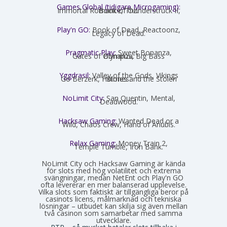
Games Global (tidigare Microgaming):
Immortal Romance, Thunderstruck II, Book of Oz.
Play'n GO:
Book of Dead, Reactoonz,
Legacy of Dead.
Pragmatic Play:
Sweet Bonanza,
Gates of Olympus, Big Bass Bonanza.
Yggdrasil:
Valley of the Gods, Vikings
Go Berzerk, Holmes and the Stolen Stones.
NoLimit City:
San Quentin, Mental,
Deadwood.
Hacksaw Gaming:
Wanted Dead or a
Wild, Chaos Crew, Hand of Anubis.
Relax Gaming:
Money Train 2,
Temple Tumble, Iron Bank.
NoLimit City och Hacksaw Gaming är kända
för slots med hög volatilitet och extrema
svängningar, medan NetEnt och Play'n GO
ofta levererar en mer balanserad upplevelse.
Vilka slots som faktiskt är tillgängliga beror på
casinots licens, målmarknad och tekniska
lösningar – utbudet kan skilja sig även mellan
två casinon som samarbetar med samma
utvecklare.