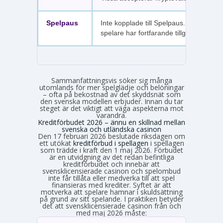
Spelpaus
Inte kopplade till Spelpaus. Avstängda
spelare har fortfarande tillgång.
Sammanfattningsvis söker sig många
utomlands för mer spelglädje och belöningar
– ofta på bekostnad av det skyddsnät som
den svenska modellen erbjuder. Innan du tar
steget är det viktigt att väga aspekterna mot
varandra.
Kreditförbudet 2026 – ännu en skillnad mellan
svenska och utländska casinon
Den 17 februari 2026 beslutade riksdagen om
ett utökat
kreditförbud i spellagen
i spellagen
som trädde i kraft den 1 maj 2026. Förbudet
är en utvidgning av det redan befintliga
kreditförbudet och innebär att
svensklicensierade casinon och spelombud
inte får tillåta eller medverka till att spel
finansieras med krediter. Syftet är att
motverka att spelare hamnar i skuldsättning
på grund av sitt spelande. I praktiken betyder
det att svensklicensierade casinon från och
med maj 2026 måste: