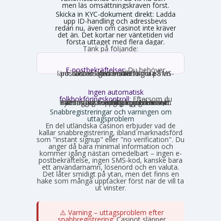
men läs omsättningskraven först.
Skicka in KYC-dokument direkt:
Ladda
upp ID-handling och adressbevis
redan nu, även om casinot inte kräver
det än. Det kortar ner väntetiden vid
första uttaget med flera dagar.
Tänk på följande:
E-postbekräftelser:
Du behöver
nästan alltid bekräfta din e-postadress genom att klicka på en länk. Ibland krävs verifiering via SMS-kod istället.
Ingen automatisk
folkbokföringskontroll:
Eftersom du
inte loggar in med personnummer hämtas inga uppgifter automatiskt. Fyll därför i korrekta uppgifter som stämmer med din legitimation, annars stöter du på problem vid uttag.
Snabbregistreringar och varningen om
uttagsproblem
En del utländska casinon erbjuder vad de
kallar snabbregistrering, ibland marknadsförd
som "instant signup" eller "no verification". Du
anger då bara minimal information och
kommer igång nästan omedelbart – ingen e-
postbekräftelse, ingen SMS-kod, kanske bara
ett användarnamn, lösenord och en valuta.
Det låter smidigt på ytan, men det finns en
hake som många upptäcker först när de vill ta
ut vinster.
⚠️ Varning – uttagsproblem efter
snabbregistrering:
Casinot släpper