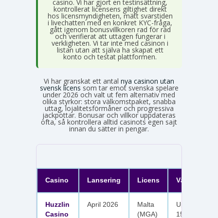
casino. Vi har gjort en testinsättning,
kontrollerat licensens giltighet direkt
hos licensmyndigheten, mätt svarstiden
i livechatten med en konkret KYC-fråga,
gått igenom bonusvillkoren rad för rad
och verifierat att uttagen fungerar i
verkligheten. Vi tar inte med casinon i
listan utan att själva ha skapat ett
konto och testat plattformen.
Vi har granskat ett antal
nya casinon utan
svensk licens
som tar emot svenska spelare
under 2026 och valt ut fem alternativ med
olika styrkor: stora välkomstpaket, snabba
uttag, lojalitetsförmåner och progressiva
jackpottar. Bonusar och villkor uppdateras
ofta, så kontrollera alltid casinots egen sajt
innan du sätter in pengar.
Casino
Lansering
Licens
Välkomster
Huzzlin
April 2026
Malta
Upp till 1 050
Casino
(MGA)
150 free spin