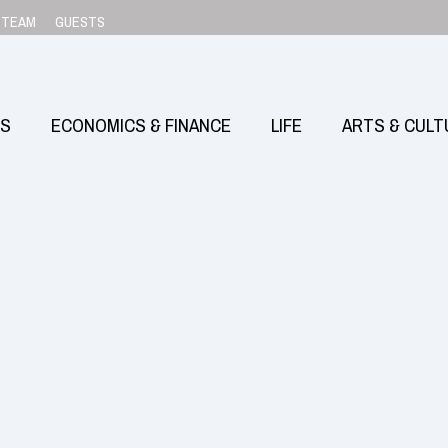
TEAM
GUESTS
SS
ECONOMICS & FINANCE
LIFE
ARTS & CULT