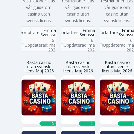
restriktioner. Läs
restriktioner. Läs
restriktioner. Läs
vår guide om
vår guide om
vår guide om
casino utan
casino utan
casino utan
svensk licens.
svensk licens.
svensk licens.
Emma
Emma
Emm
Författare:
Författare:
Författare:
Svensson
Svensson
Svenss
6
6
6
Uppdaterad:
maj
Uppdaterad:
maj
Uppdaterad:
ma
2026
2026
202
Bästa casino
Bästa casino
Bästa casino
utan svensk
utan svensk
utan svensk
licens Maj 2026
licens Maj 2026
licens Maj 2026
Bästa
Bästa
Casino
Casino
Bästa casino
Bästa casino
utan svensk
utan svensk
SPELA NU
S
licens
licens
Regler & villkor gäller. 18+
Regler & 
✓ Snabba
✓ Snabba
utbetalningar
utbetalningar
✓ Bra
✓ Bra
Bonusar ✓
Bonusar ✓
Eu Licens
Eu Licens
5.0 ★
5.0 ★
5
Eu Licens
Eu Licens