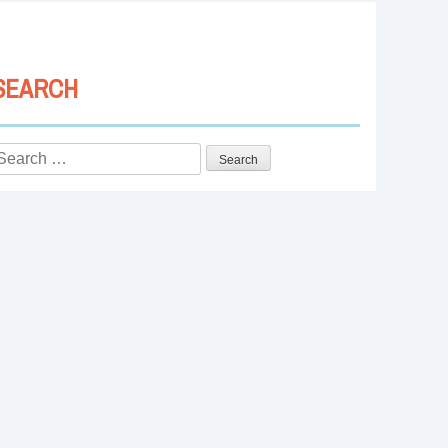
SEARCH
Search
or: