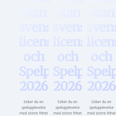
utan
utan
utan
svensk
svensk
sven
licens
licens
licen
och
och
och
Spelpaus
Spelpaus
Spel
2026
2026
2026
Söker du en
Söker du en
Söker du en
spelupplevelse
spelupplevelse
spelupplevelse
med större frihet
med större frihet
med större frihet