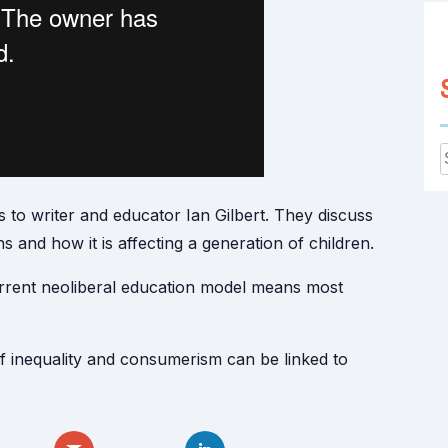
f
 to writer and educator Ian Gilbert. They discuss
s and how it is affecting a generation of children.
current neoliberal education model means most
if inequality and consumerism can be linked to