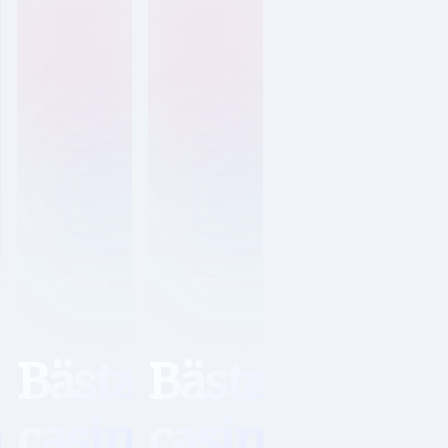
Hem
Hem
a
Bästa
Bästa
no
casino
casino