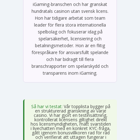
iGaming-branschen och har granskat
hundratals casinon utan svensk licens.
Hon har tidigare arbetat som team
leader för flera stora internationella
spelbolag och fokuserar idag på
spelarsäkerhet, licensiering och
betalningsmetoder. Hon är en flitig
förespråkare för ansvarsfullt spelande
och har bidragit till flera
branschrapporter om spelarskydd och
transparens inom iGaming.
Så har vi testat:
Vår topplista bygger på
en strukturerad granskning av varje
casino. Vi har gjort en testinsättning,
kontrollerat licensens giltighet direkt
hos licensmyndigheten, mätt svarstiden
i livechatten med en konkret KYC-fråga,
gått igenom bonusvillkoren rad för rad
och verifierat att uttagen fungerar i