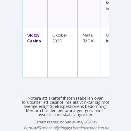
fördelat på s
insättningar
Slotzy
Oktober
Malta
Upp till 900 
Casino
2025
(MGA)
free spins
Notera att skattefriheten i tabellen ovan
förutsätter att casinot inte aktivt riktar sig mot
Sverige enligt Spelinspektionens bedömning.
Mer om hur den bedömningen görs finns i
avsnittet om skatt längre ner.
Senast testad: början av maj 2026 av
Emma Svensson
. Bonusvillkor och tillgängliga betalmetoder kan ha