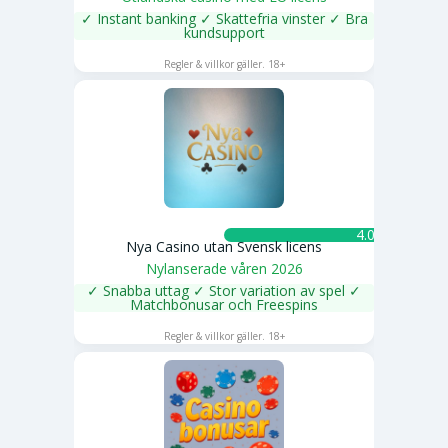
✓ Instant banking ✓ Skattefria vinster ✓ Bra
kundsupport
SPELA NU
Regler & villkor gäller. 18+
4.0 ★
Nya Casino utan Svensk licens
Nylanserade våren 2026
✓ Snabba uttag ✓ Stor variation av spel ✓
Matchbonusar och Freespins
SPELA NU
Regler & villkor gäller. 18+