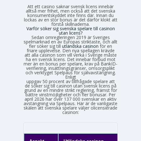
Att ett casino saknar svensk licens innebär
alltså mer frihet, men också att det svenska
konsumentskyddet inte finns där. Innan du
lockas av en stor bonus är det därför klokt att
förstå skillnaderna.
Varför söker sig svenska spelare till casinon
utan licens?
Sedan omregleringen 2019 är Sveriges
spelmarknad en av Europas striktaste, och allt
fler söker sig till
utländska casinon
för en
friare upplevelse. Den nya spellagen krävde
att alla casinon som vill verka i Sverige måste
ha en svensk licens. Det innebar förbud mot
mer än en bonus per spelare, krav på BankID-
verifiering, insättningsgränser, omsorgsplikt
och verktyget Spelpaus för självavstängning.
Enligt
Spelinspektionens senaste lägesbild över den olicensierade spelmarknaden
uppgav 50 procent av tillfrågade spelare att
de söker sig till casinon utan svensk licens på
grund av en mindre strikt reglering, främst för
bättre vinstmöjligheter och fler bonusar. Per
april 2026 har över 137 000 svenskar en aktiv
avstängning via Spelpaus. Här är de vanligaste
skälen att svenska spelare väljer olicensierade
casinon: