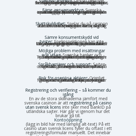
självavstängning:
Om du behöver
stänga av dig från spel måste du kontakta varje enskilt casino utanför Sverige. Det finns inga enhetliga krav, så processen varierar. Du kan dessutom direkt öppna ett konto hos en annan sajt nästa minut, vilket gör det väldigt svårt att hålla sig borta om du har problem.
Färre ansvarsverktyg:
Svenska
casinon kräver att du anger insättnings- och förlustgränser och visar regelbundna pop-up-rutor om spelvanor. Allt detta är frivilligt eller obefintligt på många utländska casinon. Här krävs stor självdisciplin från spelarens sida.
Skattskyldighet:
Spelar du på casinon
utan svensk licens kan du bli skyldig att betala 30 procent skatt på dina vinster. Undantaget är om casinot har EU-licens och inte riktar sig till Sverige.
Sämre konsumentskydd vid
tvister:
Spelinspektionen kan inte
hjälpa dig, och många utländska tillsynsmyndigheter är inte kända för att driva spelarens rättigheter hårt. Curaçao har historiskt haft nära noll konsumentingripanden, även om en ny myndighet (GCB) nu har bättre rykte.
Möjliga problem med insättningar
och uttag:
Svenska banker och
betalaktörer får inte medvetet medverka till betalningar till olicensierade spelbolag. Kortbetalningar kan blockeras, och Trustly och Zimpler finns inte längre på den olicensierade marknaden.
Språkbarriärer och support:
Sajten
och kundtjänsten är nästan alltid på engelska. Du kan behöva sköta all kontakt på engelska, vilket kan kännas obekvämt vid komplexa ärenden.
Risk för oseriösa aktörer:
Orimligt
höga omsättningskrav, otydliga villkor och förhalade utbetalningar förekommer. Risken för problem är generellt större utanför den strikt reglerade miljön.
Registrering och verifiering – så kommer du
igång
En av de stora skillnaderna jämfört med
svenska casinon är att
registrering på casino
utan svensk licens
inte sker med BankID på
utländska sajter. Här går vi igenom hur det
brukar gå till.
Kontoöppning
(lägg in bild här med lämplig alt-text) På ett
casino utan svensk licens fyller du oftast i ett
registreringsformulär manuellt. Det innebär