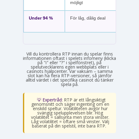
möjligt
slots
Under 94 %
För låg, dålig deal
Ovanli
slots
Vill du kontrollera RTP innan du spelar finns
informationen oftast i spelets infomeny (klicka
på "i" eller "?" i spelfönstret), på
spelutvecklarens egen webbplats eller i
casinots hjälpcenter. Var vaksam – samma
slot kan ha flera RTP-versioner, så jämför
alltid värdet i det specifika casinot du tänker
spela på.
💡 Expertråd:
RTP är ett långsiktigt
genomsnitt och säger ingenting om en
enskild speltur. Volatiliteten avgör hur
svängig spelupplevelsen blir. Hög
volatilitet = sällsynta men stora vinster.
Låg volatilitet = oftare små vinster. Välj
baserat på din spelstil, inte bara RTP.