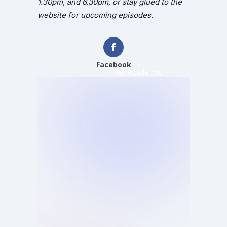
1.30pm, and 6.30pm, or stay glued to the
website for upcoming episodes.
Facebook
Renegade Inc