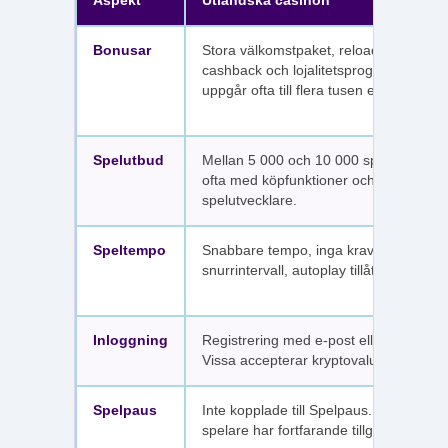
Aspekt
Utländska casinon
Bonusar
Stora välkomstpaket, reloadbonusar,
cashback och lojalitetsprogram. Värdet
uppgår ofta till flera tusen euro.
Spelutbud
Mellan 5 000 och 10 000 spel per sajt,
ofta med köpfunktioner och fler
spelutvecklare.
Speltempo
Snabbare tempo, inga krav på
snurrintervall, autoplay tillåtet.
Inloggning
Registrering med e-post eller SMS.
Vissa accepterar kryptovaluta.
Spelpaus
Inte kopplade till Spelpaus. Avstängda
spelare har fortfarande tillgång.