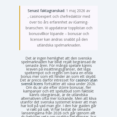
Senast faktagranskad:
1 maj 2026 av
Emma Svensson
, casinoexpert och chefredaktör med
över tio års erfarenhet av iGaming-
branschen. Vi uppdaterar topplistan och
bonusvillkor löpande – bonusar och
licenser kan ändras snabbt på den
utländska spelmarknaden.
Det är ingen hemlighet att den svenska
spelmarknaden har blivit rejält begränsad de
senaste åren. För många spelare känns
kraven på insättningsgränser, det låga
speltempot och regeln om bara en enda
bonus mer som ett hinder än som ett skydd.
Det är precis därför intresset för
casinon utan
svensk licens
fortsätter att växa under 2026.
Om du är ute efter större bonusar, fler
kampanjer och ett spelutbud som faktiskt
känns obegränsat, är de utländska
alternativen ofta mer lockande. Men att kliva
utanför det svenska systemet kräver att man
har koll på vad man gör. I den här guiden går
vi rakt på sak. Vi har testat de senaste
lanseringarna från 2026 och går igenom allt
du behöver veta om snabba betalningar, hur