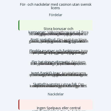
För- och nackdelar med casinon utan svensk
licens
Fördelar
Stora bonusar och
kampanjer:
Välkomstbonusar på flera
tusen euro, mängder av free spins, dagliga reload-bonusar, VIP-belöningar och cashback. Utbudet av erbjudanden är betydligt större utanför Sverige.
Brett spelutbud:
Fler spelutvecklare
och speltyper. Här hittar du unika slots, crash games, Slingo, instant games, bordsspel, betting, poker och ibland även lotterier och bingo under samma tak.
Flexibla insatser och funktioner:
Inga
svenska gränser, inga obligatoriska insatstak och inga tidsbegränsningar per snurr. Storspelare kan satsa större belopp utan att stoppas av systemet, och autoplay och turbolägen fungerar som vanligt.
Fler betalningsalternativ:
Förutom
kort och vanliga e-plånböcker finns ofta MiFinity, eZeeWallet, kryptovalutor som Bitcoin och Ethereum samt direktbanktjänster.
Inget BankID-krav:
Användarnamn
och lösenord räcker, du behöver inte koppla spelkontot till ditt personnummer direkt. Notera dock att legitimering krävs vid uttag, eftersom KYC gäller även utländska casinon.
Skattefria vinster i vissa fall:
Om
casinot har licens inom EU eller EES och inte riktar sig mot Sverige är vinsterna skattefria. Mer om de komplexa skattereglerna längre ner.
Nackdelar
Ingen Spelpaus eller central