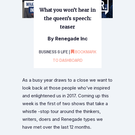
What you won’t hear in
the queen’s speech:
teaser
By Renegade Inc
BUSINESS & LIFE |
BOOKMARK
TO DASHBOARD
As a busy year draws to a close we want to
look back at those people who’ve inspired
and enlightened us in 2017. Coming up this
week is the first of two shows that take a
whistle -stop tour around the thinkers,
writers, doers and Renegade types we
have met over the last 12 months.