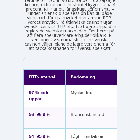
returnerar i teorin 96 kronor per 100 satsade
kronor, och casinots husfördel ligger då på 4
procent. RTP är ett långsiktigt genomsnitt –
under en enskild spelsession kan du både
vinna och förlora mycket mer än vad RTP-
värdet antyder. På utländska casinon utan
svensk licens är RTP ofta lite högre än på den
reglerade svenska marknaden. Det beror på
att flera spelutvecklare erbjuder olika RTP-
versioner av samma slot, och svenska
casinon väljer ibland de lägre versionerna för
att täcka kostnaden för svensk spelskatt.
RTP-intervall
Bedömning
Exemp
97 % och
Mycket bra
Blood 
uppåt
%)
96–96,9 %
Branschstandard
Book o
Bonan
94–95,9 %
Lågt – undvik om
Vissa 