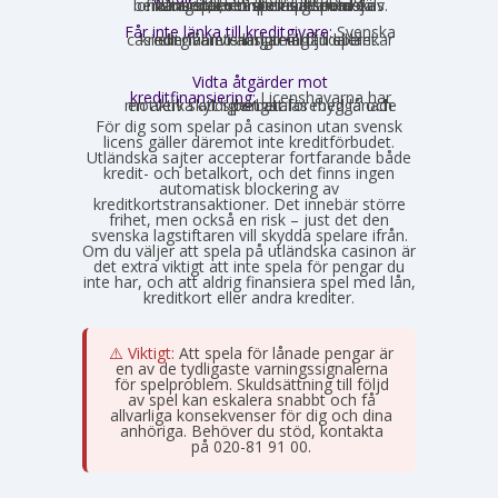
kännedom om att en spelare finansierar sitt spelande med en kredit, exempelvis genom omsorgsplikten eller spelaren själv berättar det, måste insatsen nekas.
Får inte länka till kreditgivare:
Svenska
casinon får inte längre erbjuda länkar eller hänvisningar till lån eller kreditgivare i anslutning till spelet.
Vidta åtgärder mot
kreditfinansiering:
Licenshavarna har
en aktiv skyldighet att förebygga och motverka att spel betalas med lånade pengar.
För dig som spelar på casinon utan svensk
licens gäller däremot inte kreditförbudet.
Utländska sajter accepterar fortfarande både
kredit- och betalkort, och det finns ingen
automatisk blockering av
kreditkortstransaktioner. Det innebär större
frihet, men också en risk – just det den
svenska lagstiftaren vill skydda spelare ifrån.
Om du väljer att spela på utländska casinon är
det extra viktigt att inte spela för pengar du
inte har, och att aldrig finansiera spel med lån,
kreditkort eller andra krediter.
⚠️ Viktigt:
Att spela för lånade pengar är
en av de tydligaste varningssignalerna
för spelproblem. Skuldsättning till följd
av spel kan eskalera snabbt och få
allvarliga konsekvenser för dig och dina
anhöriga. Behöver du stöd, kontakta
Stödlinjen
på 020-81 91 00.