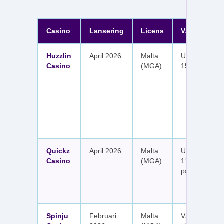
Casino
Lansering
Licens
Välkomster
Huzzlin
April 2026
Malta
Upp till 1 050
Casino
(MGA)
150 free spin
Quickz
April 2026
Malta
Upp till 1 150
Casino
(MGA)
111 free spins
på sex insätt
Spinju
Februari
Malta
Välkomstpak