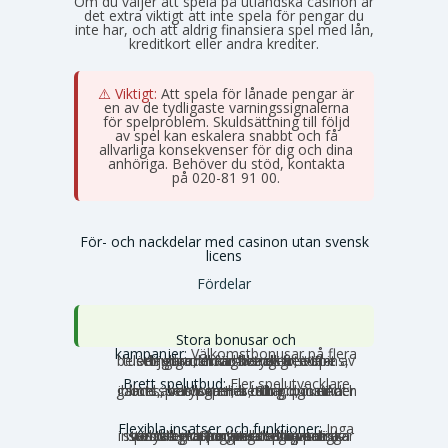
Om du väljer att spela på utländska casinon är
det extra viktigt att inte spela för pengar du
inte har, och att aldrig finansiera spel med lån,
kreditkort eller andra krediter.
⚠️ Viktigt:
Att spela för lånade pengar är
en av de tydligaste varningssignalerna
för spelproblem. Skuldsättning till följd
av spel kan eskalera snabbt och få
allvarliga konsekvenser för dig och dina
anhöriga. Behöver du stöd, kontakta
Stödlinjen
på 020-81 91 00.
För- och nackdelar med casinon utan svensk
licens
Fördelar
Stora bonusar och
kampanjer:
Välkomstbonusar på flera
tusen euro, mängder av free spins, dagliga reload-bonusar, VIP-belöningar och cashback. Utbudet av erbjudanden är betydligt större utanför Sverige.
Brett spelutbud:
Fler spelutvecklare
och speltyper. Här hittar du unika slots, crash games, Slingo, instant games, bordsspel, betting, poker och ibland även lotterier och bingo under samma tak.
Flexibla insatser och funktioner:
Inga
svenska gränser, inga obligatoriska insatstak och inga tidsbegränsningar per snurr. Storspelare kan satsa större belopp utan att stoppas av systemet, och autoplay och turbolägen fungerar som vanligt.