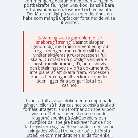
kommer igång nästan omedelbart – ingen e-
postbekräftelse, ingen SMS-kod, kanske bara
ett användarnamn, lösenord och en valuta.
Det låter smidigt på ytan, men det finns en
hake som många upptäcker först när de vill ta
ut vinster.
⚠️ Varning – uttagsproblem efter
snabbregistrering:
Casinot släpper
igenom dig med minimal verifiering vid
registreringen, men när du vill ta ut
vinster aktiveras KYC-processen i full
skala. Du måste då plötsligt verifiera e-
post, mobilnummer, ID, adressbevis
och betalningsbevis – ofta dokument du
inte planerat att skaffa fram. Processen
kan ta flera dagar till veckor och under
tiden ligger dina pengar låsta hos
casinot.
I värsta fall avvisas dokumenten upprepade
gånger, eller så hittar casinot tekniska skäl att
förhala uttaget tills du tröttnar och spelar bort
vinsten. Det här är en återkommande
klagomålspunkt på AskGamblers och
Trustpilot där spelare beskriver hur de fick
"lättregistrera sig" på 30 sekunder men sedan
tvingades vänta i tre veckor på sitt första
uttag. Rekommendationen är därför enkel: