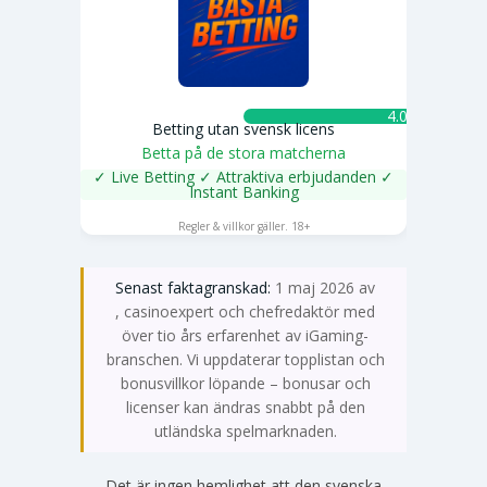
4.0 ★
Betting utan svensk licens
Betta på de stora matcherna
✓ Live Betting ✓ Attraktiva erbjudanden ✓
Instant Banking
SPELA NU
Regler & villkor gäller. 18+
Senast faktagranskad:
1 maj 2026 av
Emma Svensson
, casinoexpert och chefredaktör med
över tio års erfarenhet av iGaming-
branschen. Vi uppdaterar topplistan och
bonusvillkor löpande – bonusar och
licenser kan ändras snabbt på den
utländska spelmarknaden.
Det är ingen hemlighet att den svenska