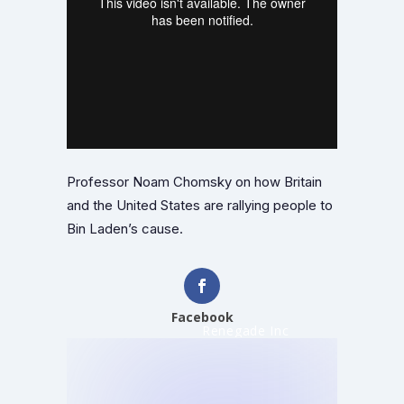
Professor Noam Chomsky on how Britain
and the United States are rallying people to
Bin Laden’s cause.
Facebook
Renegade Inc