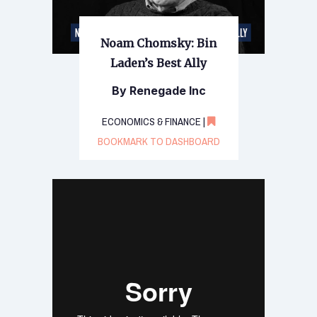
Noam Chomsky: Bin
Laden’s Best Ally
By Renegade Inc
ECONOMICS & FINANCE |
BOOKMARK TO DASHBOARD