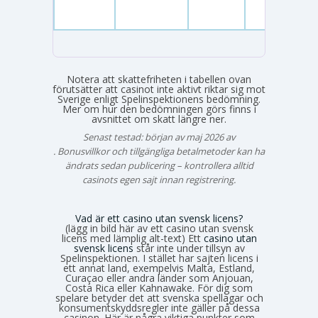
Notera att skattefriheten i tabellen ovan
förutsätter att casinot inte aktivt riktar sig mot
Sverige enligt Spelinspektionens bedömning.
Mer om hur den bedömningen görs finns i
avsnittet om skatt längre ner.
Senast testad: början av maj 2026 av
Emma Svensson
. Bonusvillkor och tillgängliga betalmetoder kan ha
ändrats sedan publicering – kontrollera alltid
casinots egen sajt innan registrering.
Vad är ett casino utan svensk licens?
(lägg in bild här av ett casino utan svensk
licens med lämplig alt-text) Ett
casino utan
svensk licens
står inte under tillsyn av
Spelinspektionen. I stället har sajten licens i
ett annat land, exempelvis Malta, Estland,
Curaçao eller andra länder som Anjouan,
Costa Rica eller Kahnawake. För dig som
spelare betyder det att svenska spellagar och
konsumentskyddsregler inte gäller på dessa
casinon. Här är några viktiga punkter som