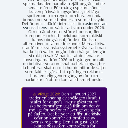
spelmarknaden har blivit rejält begränsad de
senaste åren. För många spelare känns
kraven på insättningsgränser, det låga
speltempot och regeln om bara en enda
bonus mer som ett hinder än som ett skydd.
Det är precis därför intresset för
casinon utan
svensk licens
fortsätter att växa under 2026.
Om du är ute efter större bonusar, fler
kampanjer och ett spelutbud som faktiskt
känns obegränsat, är de utländska
alternativen ofta mer lockande. Men att kliva
utanför det svenska systemet kräver att man
har koll på vad man gör. I den här guiden går
vi rakt på sak. Vi har testat de senaste
lanseringarna från 2026 och går igenom allt
du behöver veta om snabba betalningar, hur
du hanterar skatten och hur du hittar de sajter
som faktiskt går att lita på. Ingen reklam –
bara en ärlig genomgång av för- och
nackdelar så att du kan ta ett smart beslut.
⚠️ Viktigt 2026:
Den 1 januari 2027
träder en ändring av spellagen i kraft. I
stället för dagens "riktningskriterium"
ska bedömningen utgå från om det är
möjligt för personer i Sverige att spela
på sajten. Det betyder att fler utländska
casinon kommer att omfattas av
svensk reglering. Den 1 augusti 2026
skärps dessutom kontrollerna för