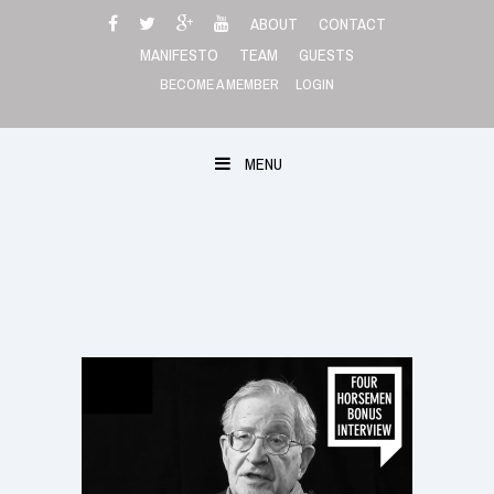
Skip
ABOUT
CONTACT
to
MANIFESTO
TEAM
GUESTS
content
BECOME A MEMBER
LOGIN
MENU