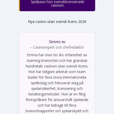
Spelpaus hos svensklicensierade
casinon.
Nya casino utan svensk licens 2026
Skriven av
Emma Svensson
– Casinoexpert och chefredaktör
Emma har över tio års erfarenhet av
iGaming-branschen och har granskat
hundratals casinon utan svensk licens.
Hon har tidigare arbetat som team
leader för flera stora internationella
spelbolag och fokuserar idag på
spelarsäkerhet, licensiering och
betalningsmetoder. Hon är en flitig
förespråkare för ansvarsfullt spelande
och har bidragit till flera
branschrapporter om spelarskydd och