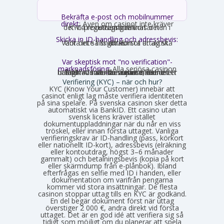
Bekräfta e-post och mobilnummer
direkt:
Även om casinot inte kräver
det vid registrering räknas det in i KYC-processen och kortar ner uttagstiden.
Skicka in ID-handling och adressbevis:
Gör det så snart kontot är aktivt. Vänta inte tills ditt första uttag ska göras.
Var skeptisk mot "no verification"-
marknadsföring:
Alla seriösa casinon
utför KYC förr eller senare, det är ett lagkrav i alla licensjurisdiktioner. Skillnaden är bara när i tiden det händer – innan du sätter in eller efter du har vunnit.
Verifiering (KYC) – när och hur?
KYC (Know Your Customer) innebär att
casinot enligt lag måste verifiera identiteten
på sina spelare. På svenska casinon sker detta
automatiskt via BankID. Ett casino utan
svensk licens kräver istället
dokumentuppladdningar när du når en viss
tröskel, eller innan första uttaget. Vanliga
verifieringskrav är ID-handling (pass, körkort
eller nationellt ID-kort), adressbevis (elräkning
eller kontoutdrag, högst 3–6 månader
gammalt) och betalningsbevis (kopia på kort
eller skärmdump från e-plånbok). Ibland
efterfrågas en selfie med ID i handen, eller
dokumentation om varifrån pengarna
kommer vid stora insättningar. De flesta
casinon stoppar uttag tills en KYC är godkänd.
En del begär dokument först när uttag
överstiger 2 000 €, andra direkt vid första
uttaget. Det är en god idé att verifiera sig så
tidigt som möjligt om du planerar att spela