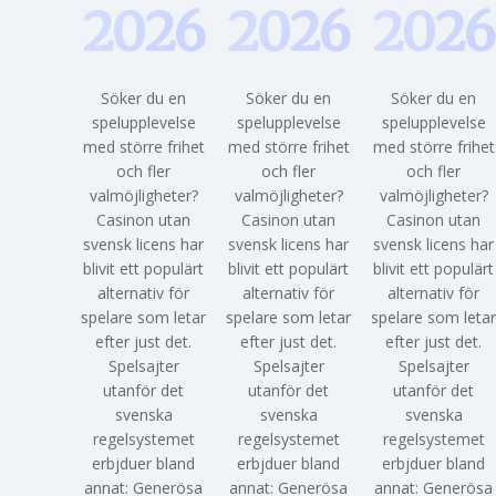
2026
2026
2026
Söker du en
Söker du en
Söker du en
spelupplevelse
spelupplevelse
spelupplevelse
med större frihet
med större frihet
med större frihet
och fler
och fler
och fler
valmöjligheter?
valmöjligheter?
valmöjligheter?
Casinon utan
Casinon utan
Casinon utan
svensk licens har
svensk licens har
svensk licens har
blivit ett populärt
blivit ett populärt
blivit ett populärt
alternativ för
alternativ för
alternativ för
spelare som letar
spelare som letar
spelare som leta
efter just det.
efter just det.
efter just det.
Spelsajter
Spelsajter
Spelsajter
utanför det
utanför det
utanför det
svenska
svenska
svenska
regelsystemet
regelsystemet
regelsystemet
erbjduer bland
erbjduer bland
erbjduer bland
annat: Generösa
annat: Generösa
annat: Generösa