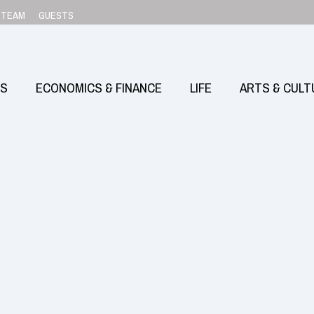
TEAM
GUESTS
SS
ECONOMICS & FINANCE
LIFE
ARTS & CULT