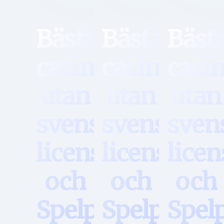
Bästa
Bästa
Bäst
casino
casino
casi
utan
utan
utan
svensk
svensk
sven
licens
licens
licen
och
och
och
Spelpaus
Spelpaus
Spel