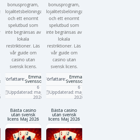
bonusprogram,
bonusprogram,
ar
lojalitetsbelöningar
lojalitetsbelöningar
och ett enormt
och ett enormt
spelutbud som
spelutbud som
v
inte begränsas av
inte begränsas av
lokala
lokala
restriktioner. Läs
restriktioner. Läs
vår guide om
vår guide om
casino utan
casino utan
svensk licens.
svensk licens.
a
Emma
Emma
Författare:
Författare:
on
Svensson
Svensson
6
6
j
Uppdaterad:
maj
Uppdaterad:
maj
6
2026
2026
Bästa casino
Bästa casino
utan svensk
utan svensk
licens Maj 2026
licens Maj 2026
Bästa
Bästa
Bästa
Casino
Casino
Casino
Bästa casino
Bästa casino
Bästa casino