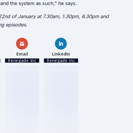
and the system as such,” he says.
22nd of January at 7.30am, 1.30pm, 6.30pm and
ng episodes.
Email
LinkedIn
Renegade Inc
Renegade Inc