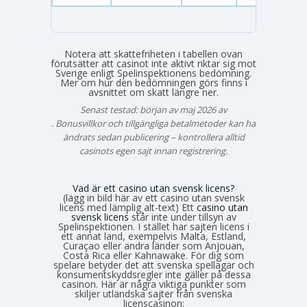
Notera att skattefriheten i tabellen ovan
förutsätter att casinot inte aktivt riktar sig mot
Sverige enligt Spelinspektionens bedömning.
Mer om hur den bedömningen görs finns i
avsnittet om skatt längre ner.
Senast testad: början av maj 2026 av
Emma Svensson
. Bonusvillkor och tillgängliga betalmetoder kan ha
ändrats sedan publicering – kontrollera alltid
casinots egen sajt innan registrering.
Vad är ett casino utan svensk licens?
(lägg in bild här av ett casino utan svensk
licens med lämplig alt-text) Ett
casino utan
svensk licens
står inte under tillsyn av
Spelinspektionen. I stället har sajten licens i
ett annat land, exempelvis Malta, Estland,
Curaçao eller andra länder som Anjouan,
Costa Rica eller Kahnawake. För dig som
spelare betyder det att svenska spellagar och
konsumentskyddsregler inte gäller på dessa
casinon. Här är några viktiga punkter som
skiljer utländska sajter från svenska
licenscasinon: