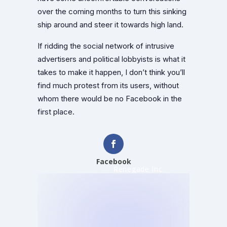
over the coming months to turn this sinking
ship around and steer it towards high land.
If ridding the social network of intrusive
advertisers and political lobbyists is what it
takes to make it happen, I don’t think you’ll
find much protest from its users, without
whom there would be no Facebook in the
first place.
Facebook
Renegade Inc