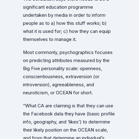
significant education programme
undertaken by media in order to inform
people as to a) how this stuff works; b)
what it is used for; c) how they can equip
themselves to manage it.
Most commonly, psychographics focuses
on predicting attributes measured by the
Big Five personality scale: openness,
conscientiousness, extraversion (or
introversion), agreeableness, and
neuroticism, or OCEAN for short.
“What CA are claiming is that they can use
the Facebook data they have (basic profile
info, geography, and ‘likes’) to determine
their likely position on the OCEAN scale,
and from that determine an individual’s